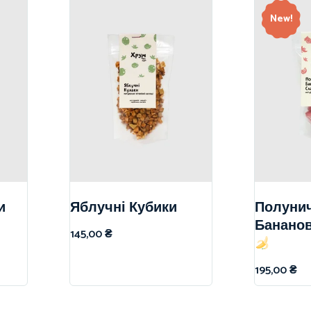
New!
и
Яблучні Кубики
Полуни
Бананов
145,00
₴
195,00
₴