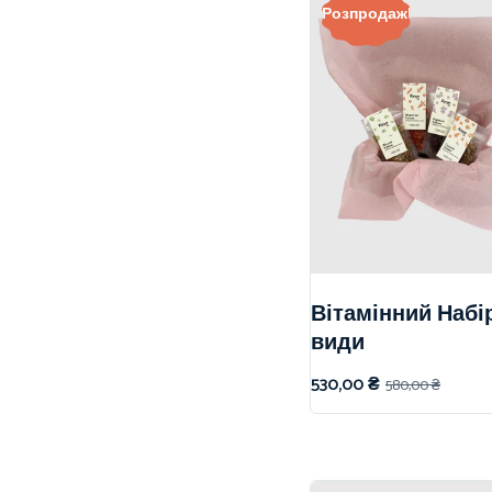
Розпродаж!
Вітамінний Набір
види
530,00
₴
580,00
₴