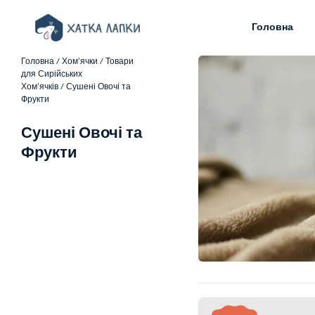
Головна
Головна
/
Хомʼячки
/
Товари
для Сирійських
Хомʼячків
/ Сушені Овочі та
Фрукти
Сушені Овочі та
Фрукти