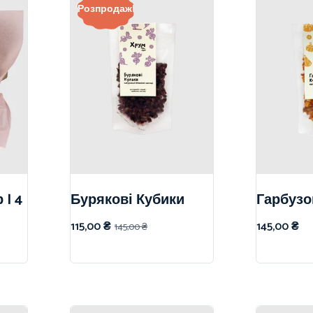
Розпродаж!
 | 4
Бурякові Кубики
Гарбузо
115,00
₴
145,00
₴
145,00
₴