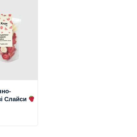
чно-
і Слайси