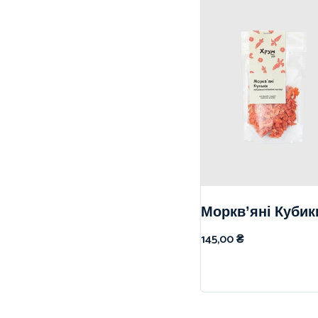
Морквʼяні Кубик
145,00
₴