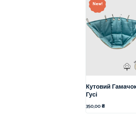
New!
Кутовий Гамачок
Гусі
350,00
₴