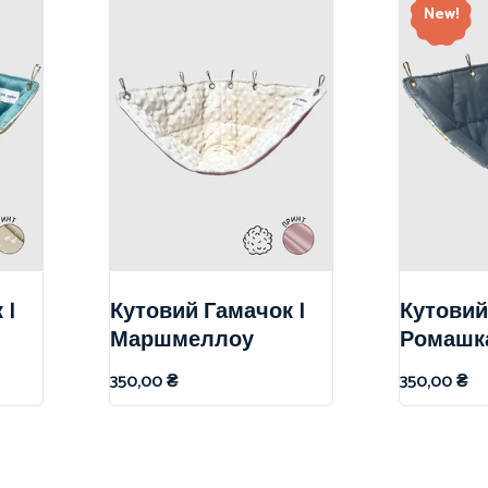
New!
 |
Кутовий Гамачок |
Кутовий
Маршмеллоу
Ромашк
350,00
₴
350,00
₴