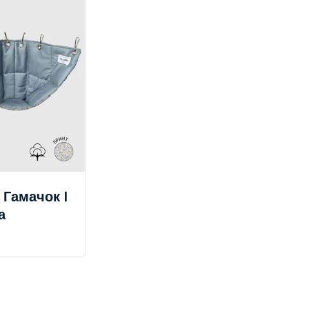
 Гамачок |
а