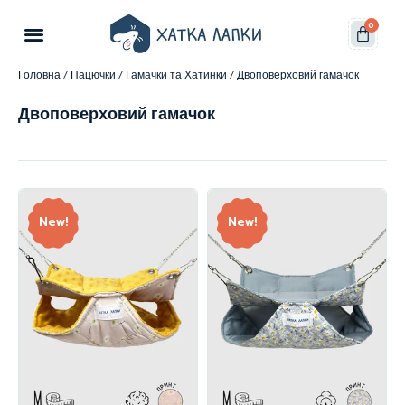
0
Головна
/
Пацючки
/
Гамачки та Хатинки
/ Двоповерховий гамачок
Двоповерховий гамачок
New!
New!