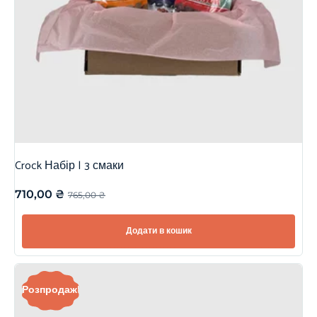
Crock Набір | 3 смаки
710,00
₴
765,00
₴
Додати в кошик
Розпродаж!