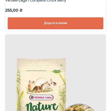
Versele-Laga | Complete Crock Berry
255,00
₴
Додати в кошик