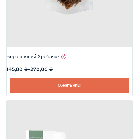
Борошняний Хробачок
145,00
₴
–
270,00
₴
Оберіть опції