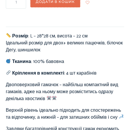
ДОДАТИ В КОШИК
Розмір
: L – 28*28 см, висота – 22 см
Ідеальний розмір для двох+ великих пацючків, білочок
Дегу, шиншилок
Тканина
:
100%
бавовна
Кріплення в комплекті
: 4 шт карабінів
Двоповерховий гамачок – найбільш компактний вид
гамаків, адже на ньому може розміститись одразу
декілька хвостиків
Верхній рівень ідеально підходить для спостережень
та відпочинку, а нижній – для затишних обіймів і сну
Завдяки багаторівневій конструкції гамак економить