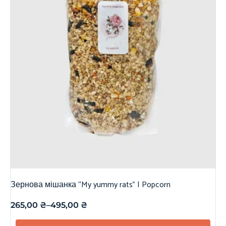
Зернова мішанка “My yummy rats” | Popcorn
265,00
₴
–
495,00
₴