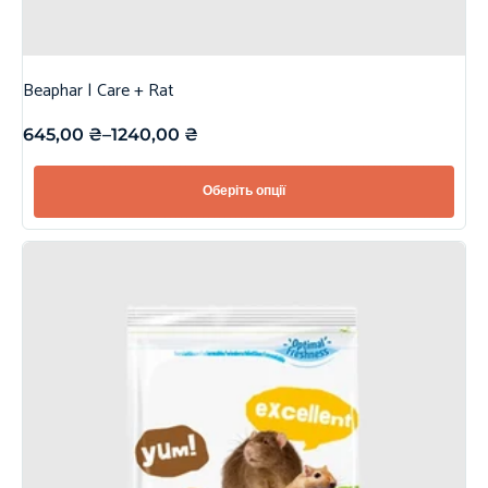
Beaphar | Care + Rat
645,00
₴
–
1240,00
₴
Оберіть опції