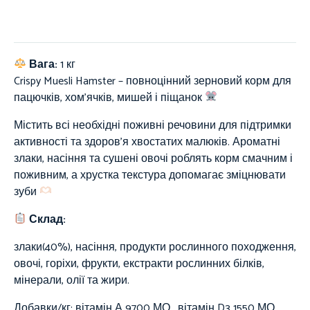
Вага:
1 кг
Crispy Muesli Hamster – повноцінний зерновий корм для
пацючків, хом’ячків, мишей і піщанок
Містить всі необхідні поживні речовини для підтримки
активності та здоров’я хвостатих малюків. Ароматні
злаки, насіння та сушені овочі роблять корм смачним і
поживним, а хрустка текстура допомагає зміцнювати
зуби
Склад:
злаки(40%), насіння, продукти рослинного походження,
овочі, горіхи, фрукти, екстракти рослинних білків,
мінерали, олії та жири.
Добавки/кг: вітамін А 9700 МО, вітамін D3 1550 МО,