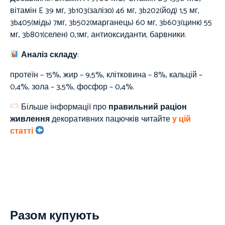
вітамін E 39 мг, 3b103(залізо) 46 мг, 3b202(йод) 1,5 мг,
3b405(мідь) 7мг, 3b502(марганець) 60 мг, 3b603(цинк) 55
мг, 3b801(селен) 0,1мг, антиоксиданти, барвники.
Аналіз складу
:
протеїн – 15%, жир – 9,5%, клітковина – 8%, кальцій –
0,4%, зола – 3,5%, фосфор – 0,4%.
Більше інформації про
правильний раціон
живлення
декоративних пацючків читайте
у цій
статті
Разом купують