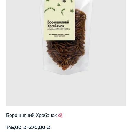
Борошняний Хробачок
145,00
₴
–
270,00
₴