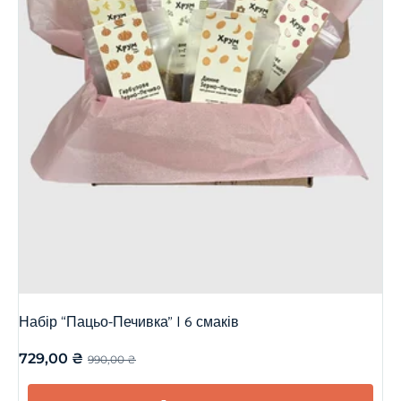
Набір “Пацьо-Печивка” | 6 смаків
729,00
₴
990,00
₴