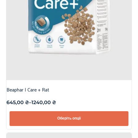
Beaphar | Care + Rat
645,00
₴
–
1240,00
₴
Оберіть опції