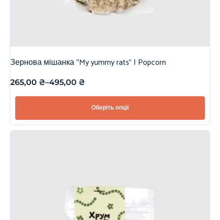
Зернова мішанка “My yummy rats” | Popcorn
265,00
₴
–
495,00
₴
Оберіть опції