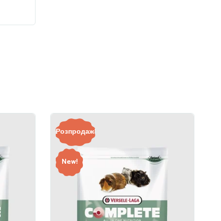
Розпродаж!
New!