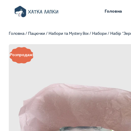
Головна
Головна
/
Пацючки
/
Набори та Mystery Box
/
Набори
/ Набір “Зер
Розпродаж!