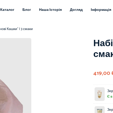
Каталог
Блог
Наша Історія
Догляд
Інформація
нові Кашки” | 3 смаки
Набі
сма
419,00
Зер
Є в
Зер