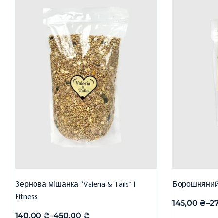
Зернова мішанка “Valeria & Tails” |
Борошняний
Fitness
145,00
₴
–
2
140,00
₴
–
450,00
₴