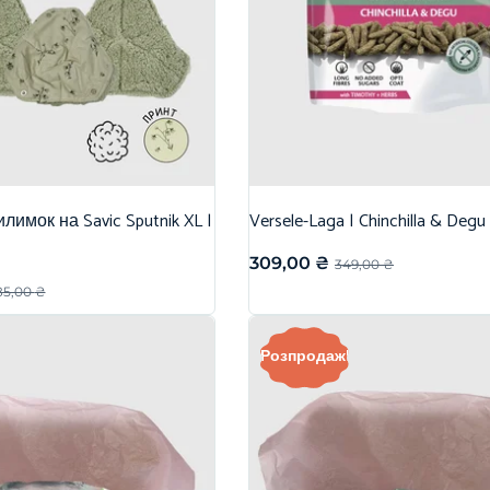
лимок на Savic Sputnik XL |
Versele-Laga | Chinchilla & Degu
309,00
₴
349,00
₴
85,00
₴
Розпродаж!