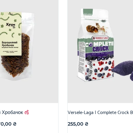
 Хробачок
Versele-Laga | Complete Crock B
70,00
₴
255,00
₴