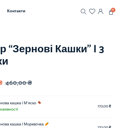
0
Контакти
р “Зернові Кашки” | 3
ки
₴
460,00
₴
нова кашка | Мʼяско
170,00
₴
 наявності
нова кашка | Морквочка
170,00
₴