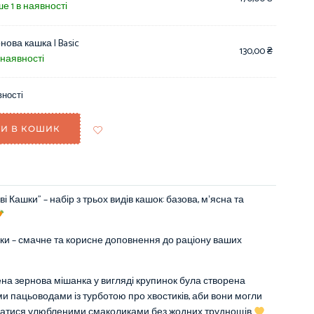
е 1 в наявності
нова кашка | Basic
130,00
₴
 наявності
вності
И В КОШИК
і Кашки” – набір з трьох видів кашок: базова, мʼясна та
ки – смачне та корисне доповнення до раціону ваших
на зернова мішанка у вигляді крупинок була створена
и пацьоводами із турботою про хвостиків, аби вони могли
атися улюбленими смаколиками без жодних труднощів