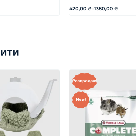
420,00
₴
–
1380,00
₴
вити
Розпродаж!
New!