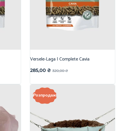
Versele-Laga | Complete Cavia
285,00
₴
320,00
₴
Розпродаж!