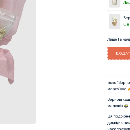
Лиш
Зер
Є в
Лише 1 в ная
ДОДАТ
Бокс “Зернов
морквʼяна
Зернові каш
малюків
Ця подрібне
досвідченим
насолоджув