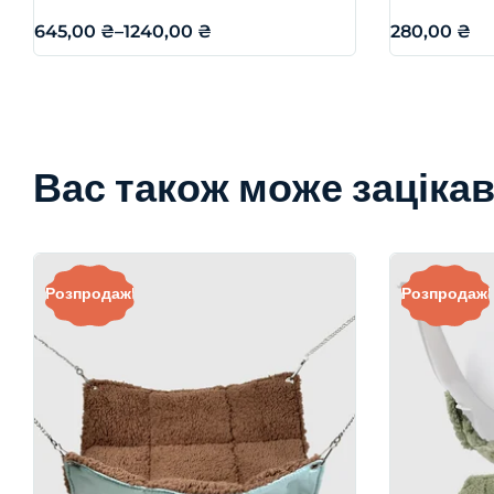
645,00
₴
–
1240,00
₴
280,00
₴
Вас також може заціка
Розпродаж!
Розпродаж!