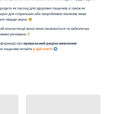
дходить як ласощі для здорових пацючків, а також як
ціон для стареньких або хворобливих малюків, яким
зти тверде зерно
ній консистенції вона легко засвоюється та забезпечує
оживні речовини
нформації про
правильний раціон живлення
их пацючків читайте
у цій статті