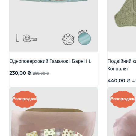
Одноповерховий Гамачок | Барні | L
Подвійний ки
Конвалія
230,00
₴
260,00
₴
440,00
₴
4
Розпродаж!
Розпродаж!