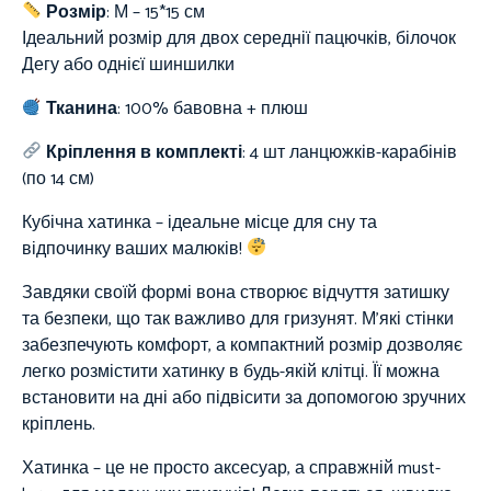
Розмір
:
М – 1
5*15 см
Ідеальний розмір для двох середнії пацючків, білочок
Дегу або однієї шиншилки
Тканина
:
100%
бавовна + плюш
Кріплення в комплекті
: 4 шт ланцюжків-карабінів
(по 14 см)
Кубічна хатинка – ідеальне місце для сну та
відпочинку ваших малюків!
Завдяки своїй формі вона створює відчуття затишку
та безпеки, що так важливо для гризунят. М’які стінки
забезпечують комфорт, а компактний розмір дозволяє
легко розмістити хатинку в будь-якій клітці. Її можна
встановити на дні або підвісити за допомогою зручних
кріплень.
Хатинка – це не просто аксесуар, а справжній must-