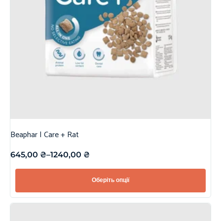
Beaphar | Care + Rat
645,00
₴
–
1240,00
₴
Оберіть опції