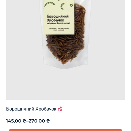
Борошняний Хробачок
145,00
₴
–
270,00
₴