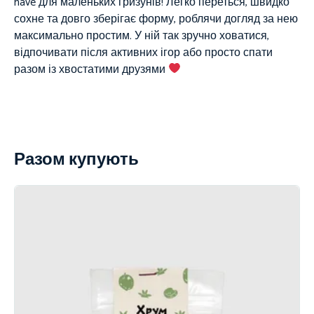
have для маленьких гризунів! Легко переться, швидко
сохне та довго зберігає форму, роблячи догляд за нею
максимально простим. У ній так зручно ховатися,
відпочивати після активних ігор або просто спати
разом із хвостатими друзями
Разом купують