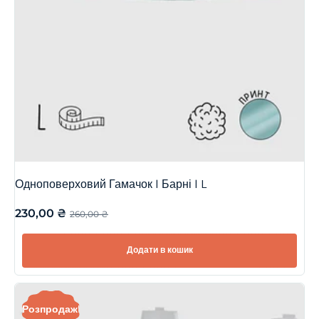
Одноповерховий Гамачок | Барні | L
230,00
₴
260,00
₴
Додати в кошик
Розпродаж!