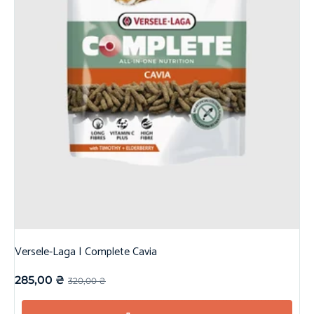
Versele-Laga | Complete Cavia
285,00
₴
320,00
₴