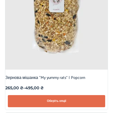
Зернова мішанка “My yummy rats” | Popcorn
265,00
₴
–
495,00
₴
Оберіть опції