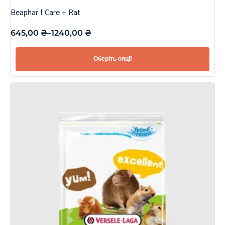
Beaphar | Care + Rat
645,00
₴
–
1240,00
₴
Оберіть опції