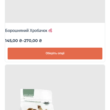
Борошняний Хробачок
145,00
₴
–
270,00
₴
Оберіть опції