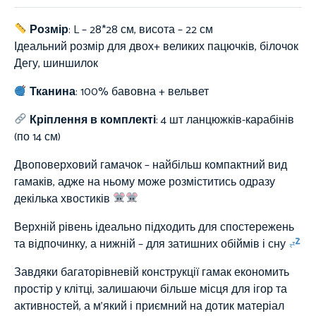
Розмір
: L – 28*28 см, висота – 22 см
Ідеальний розмір для двох+ великих пацючків, білочок
Дегу, шиншилок
Тканина
:
100%
бавовна + вельвет
Кріплення в комплекті
: 4 шт ланцюжків-карабінів
(по 14 см)
Двоповерховий гамачок – найбільш компактний вид
гамаків, адже на ньому може розміститись одразу
декілька хвостиків
Верхній рівень ідеально підходить для спостережень
та відпочинку, а нижній – для затишних обіймів і сну
Завдяки багаторівневій конструкції гамак економить
простір у клітці, залишаючи більше місця для ігор та
активностей, а м’який і приємний на дотик матеріал