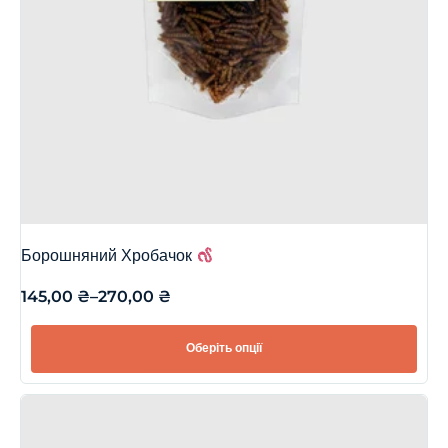
Борошняний Хробачок
145,00
₴
–
270,00
₴
Оберіть опції