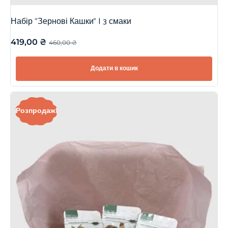
Набір “Зернові Кашки” | 3 смаки
419,00
₴
460,00
₴
Додати в кошик
Розпродаж!