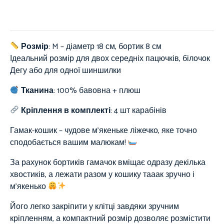
Розмір
: M – діаметр 18 см, бортик 8 см
Ідеальний розмір для двох середніх пацючків, білочок
Дегу або для одної шиншилки
Тканина
:
100%
бавовна + плюш
Кріплення в комплекті
: 4 шт карабінів
Гамак-кошик – чудове м’якеньке ліжечко, яке точно
сподобається вашим малюкам!
За рахунок бортиків гамачок вміщає одразу декілька
хвостиків, а лежати разом у кошику тааак зручно і
м’якенько
Його легко закріпити у клітці завдяки зручним
кріпленням, а компактний розмір дозволяє розмістити