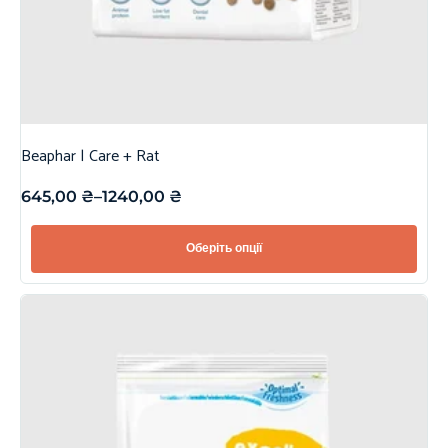
Beaphar | Care + Rat
645,00
₴
–
1240,00
₴
Оберіть опції