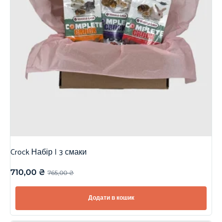
Crock Набір | 3 смаки
710,00
₴
765,00
₴
Додати в кошик