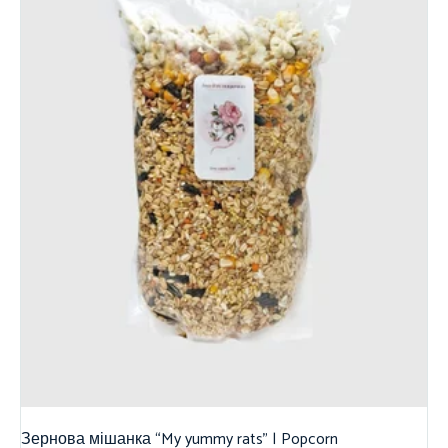
Зернова мішанка “My yummy rats” | Popcorn