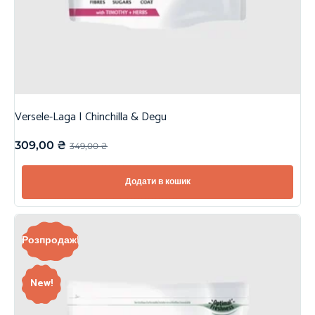
Versele-Laga | Chinchilla & Degu
309,00
₴
349,00
₴
Додати в кошик
Розпродаж!
New!