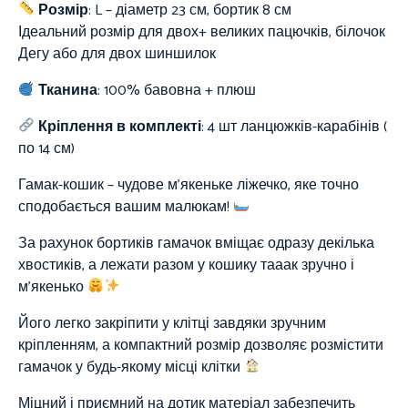
Розмір
: L – діаметр 23 см, бортик 8 см
Ідеальний розмір для двох+ великих пацючків, білочок
Дегу або для двох шиншилок
Тканина
:
100%
бавовна + плюш
Кріплення в комплекті
: 4 шт ланцюжків-карабінів (
по 14 см)
Гамак-кошик – чудове м’якеньке ліжечко, яке точно
сподобається вашим малюкам!
За рахунок бортиків гамачок вміщає одразу декілька
хвостиків, а лежати разом у кошику тааак зручно і
м’якенько
Його легко закріпити у клітці завдяки зручним
кріпленням, а компактний розмір дозволяє розмістити
гамачок у будь-якому місці клітки
Міцний і приємний на дотик матеріал забезпечить