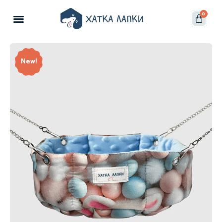
0
New!