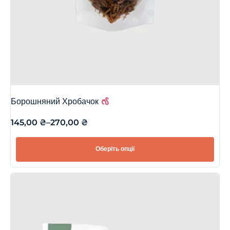
Борошняний Хробачок
145,00
₴
–
270,00
₴
Оберіть опції