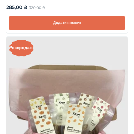
285,00
₴
320,00
₴
Додати в кошик
Розпродаж!