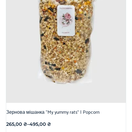
Зернова мішанка “My yummy rats” | Popcorn
265,00
₴
–
495,00
₴