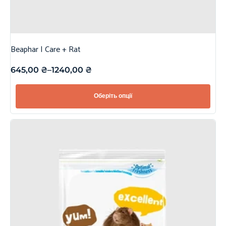
Beaphar | Care + Rat
645,00
₴
–
1240,00
₴
Оберіть опції