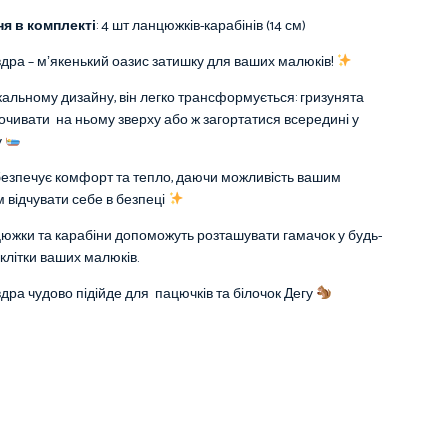
я в комплекті
: 4 шт ланцюжків-карабінів (14 см)
дра – мʼякенький оазис затишку для ваших малюків!
кальному дизайну, він легко трансформується: гризунята
очивати на ньому зверху або ж загортатися всередині у
у
езпечує комфорт та тепло, даючи можливість вашим
відчувати себе в безпеці
цюжки та карабіни допоможуть розташувати гамачок у будь-
 клітки ваших малюків.
дра чудово підійде для пацючків та білочок Дегу