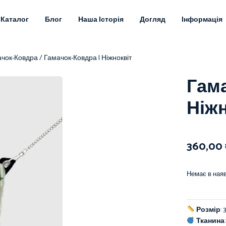
Каталог
Блог
Наша Історія
Догляд
Інформація
чок-Ковдра
/ Гамачок-Ковдра | Ніжноквіт
Гама
Ніжн
360,00
Немає в наяв
Розмір
:
Тканина
: