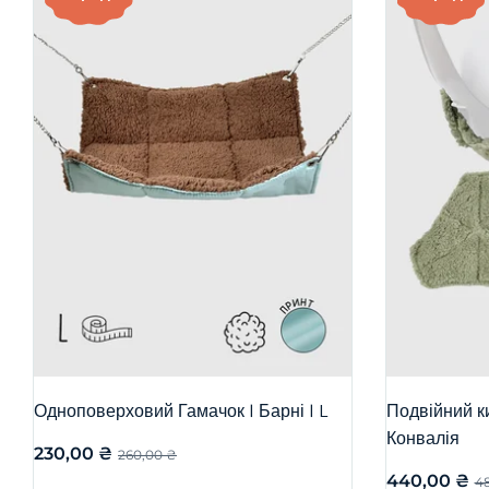
Одноповерховий Гамачок | Барні | L
Подвійний ки
Конвалія
230,00
₴
260,00
₴
440,00
₴
4