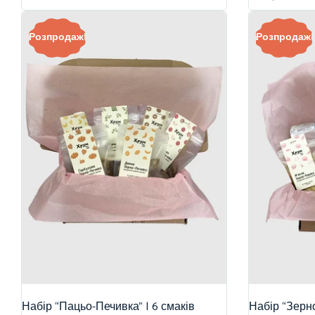
Розпродаж!
Розпродаж!
Набір “Пацьо-Печивка” | 6 смаків
Набір “Зерно