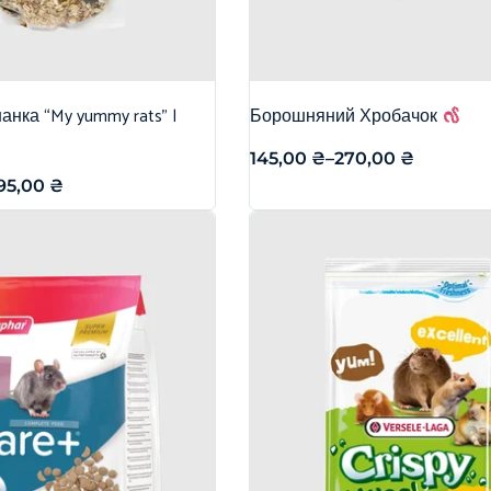
нка “My yummy rats” |
Борошняний Хробачок
145,00
₴
–
270,00
₴
95,00
₴