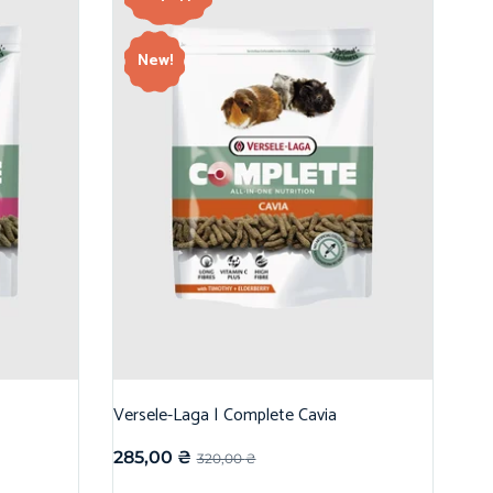
New!
Versele-Laga | Complete Cavia
285,00
₴
320,00
₴