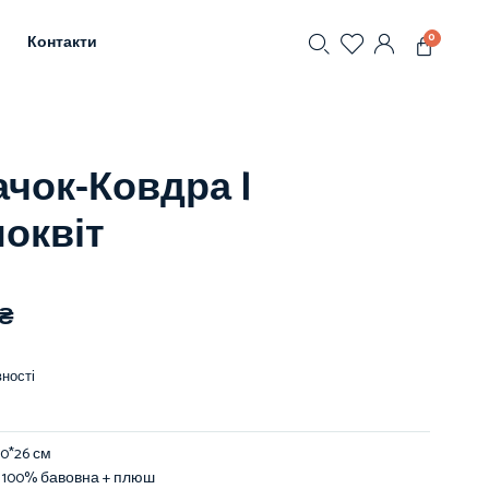
0
Контакти
чок-Ковдра |
оквіт
₴
ності
 30*26 см
100%
бавовна + плюш