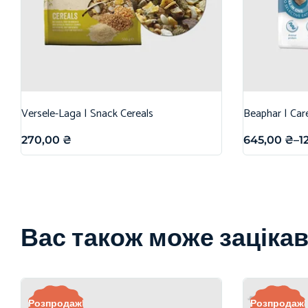
Versele-Laga | Snack Cereals
Beaphar | Car
270,00
₴
645,00
₴
–
1
Вас також може заціка
Розпродаж!
Розпродаж!