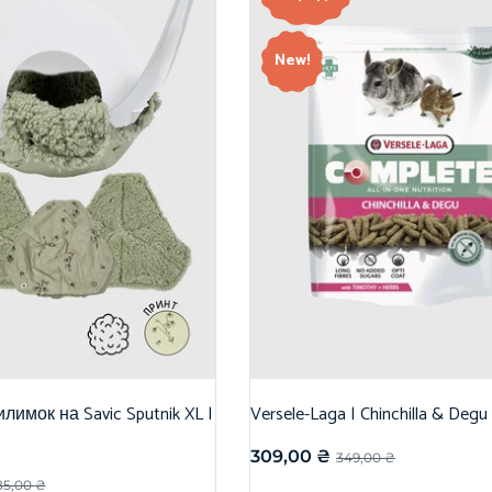
New!
лимок на Savic Sputnik XL |
Versele-Laga | Chinchilla & Degu
309,00
₴
349,00
₴
85,00
₴