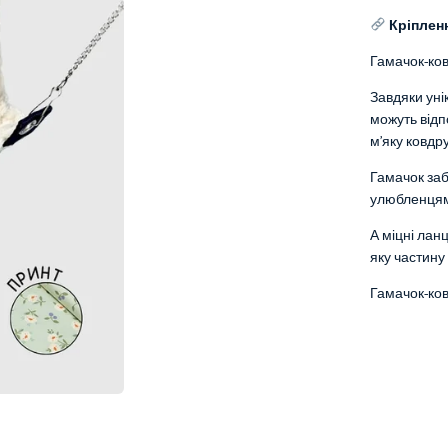
Кріпленн
Гамачок-ков
Завдяки уні
можуть відп
м’яку ковдр
Гамачок заб
улюбленцям 
А міцні лан
яку частину
Гамачок-ков