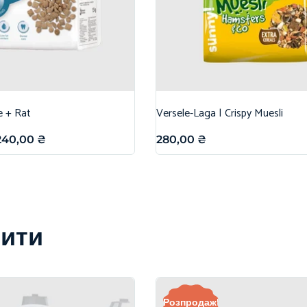
e + Rat
Versele-Laga | Crispy Muesli
240,00
₴
280,00
₴
вити
Розпродаж!