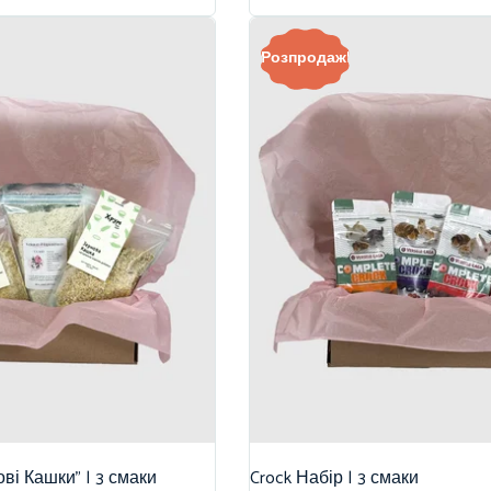
Розпродаж!
ві Кашки” | 3 смаки
Crock Набір | 3 смаки