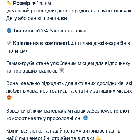
Розмір
: 15*28 см
Ідеальний розмір для двох середніх пацючків, білочок
Дегу або однієї шиншилки
Тканина
:
100%
бавовна + плюш
Кріплення в комплекті
: 4 шт ланцюжків-карабінів
(по 14 см)
Гамак-труба стане улюбленим місцем для відпочинку
та ігор ваших малюків
Вона ідеально підходить для активних дослідників, які
люблять ховатись, гратись та спати у затишних місцях
Завдяки м’яким матеріалам гамак забезпечує тепло і
комфорт навіть у прохолодні дні
Кріпиться легко та надійно, тому витримає навіть
найбільш енергійні стрибки та витівки