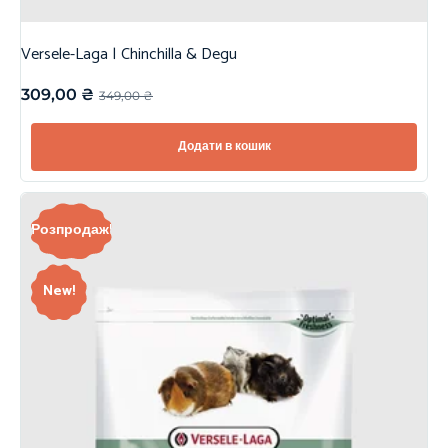
Versele-Laga | Chinchilla & Degu
309,00
₴
349,00
₴
Додати в кошик
Розпродаж!
New!