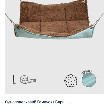
Одноповерховий Гамачок | Барні | L