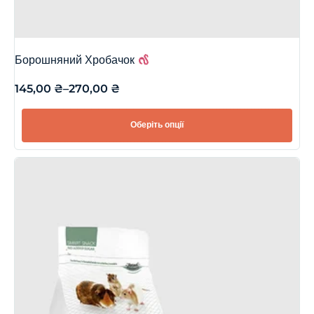
Борошняний Хробачок
145,00
₴
–
270,00
₴
Оберіть опції