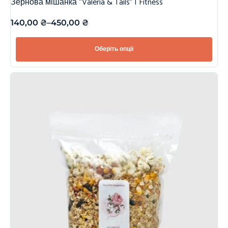
Зернова мішанка “Valeria & Tails” | Fitness
140,00
₴
–
450,00
₴
Оберіть опції