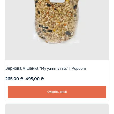
Зернова мішанка “My yummy rats” | Popcorn
265,00
₴
–
495,00
₴
Оберіть опції