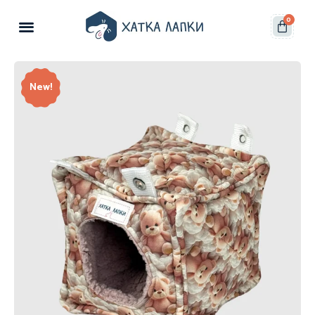
0
New!