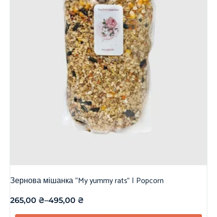
Зернова мішанка “My yummy rats” | Popcorn
265,00
₴
–
495,00
₴