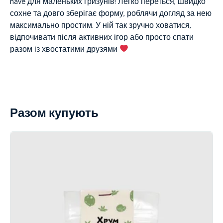
have для маленьких гризунів! Легко переться, швидко
сохне та довго зберігає форму, роблячи догляд за нею
максимально простим. У ній так зручно ховатися,
відпочивати після активних ігор або просто спати
разом із хвостатими друзями
Разом купують