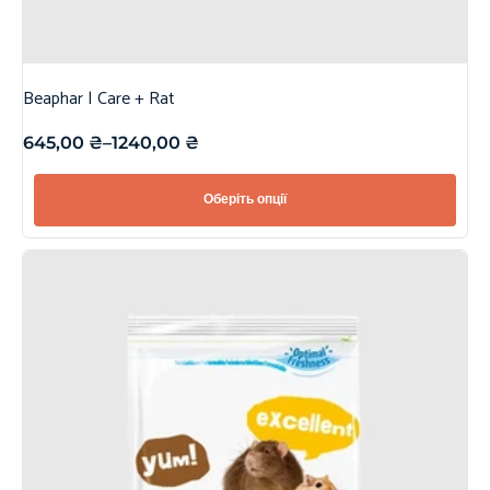
Beaphar | Care + Rat
645,00
₴
–
1240,00
₴
Оберіть опції