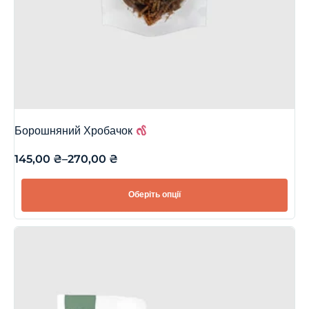
Борошняний Хробачок
145,00
₴
–
270,00
₴
Оберіть опції