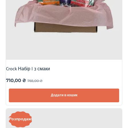
Crock Набір | 3 смаки
710,00
₴
765,00
₴
Додати в кошик
Розпродаж!