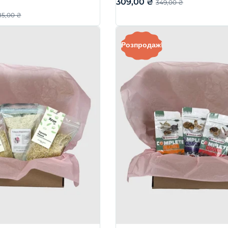
309,00
₴
349,00
₴
85,00
₴
Розпродаж!