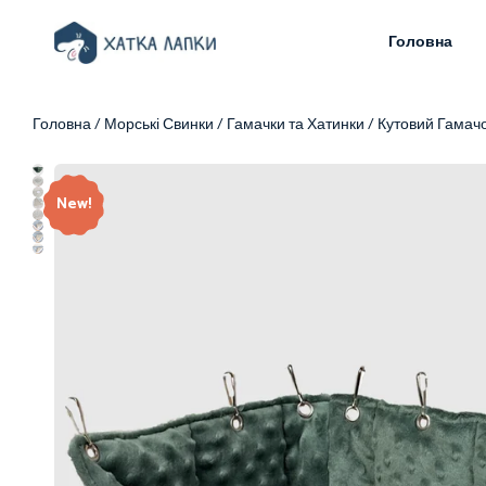
Головна
Головна
/
Морські Свинки
/
Гамачки та Хатинки
/
Кутовий Гамач
New!