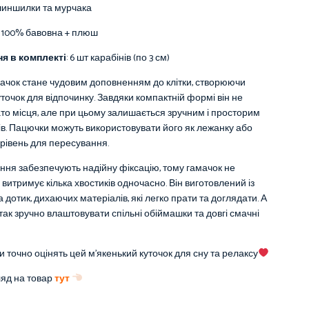
шиншилки та мурчака
100%
бавовна + плюш
я в комплекті
: 6 шт карабінів (по 3 см)
ачок стане чудовим доповненням до клітки, створюючи
точок для відпочинку. Завдяки компактній формі він не
то місця, але при цьому залишається зручним і просторим
ів. Пацючки можуть використовувати його як лежанку або
рівень для пересування.
ення забезпечують надійну фіксацію, тому гамачок не
 витримує кілька хвостиків одночасно. Він виготовлений із
 дотик, дихаючих матеріалів, які легко прати та доглядати. А
так зручно влаштовувати спільні обіймашки та довгі смачні
 точно оцінять цей м’якенький куточок для сну та релаксу
ляд на товар
тут