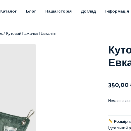
Каталог
Блог
Наша Історія
Догляд
Інформація
ок
/ Кутовий Гамачок | Евкаліпт
Куто
Евк
350,00
Немає в наяв
Розмір
:
Ідеальний р