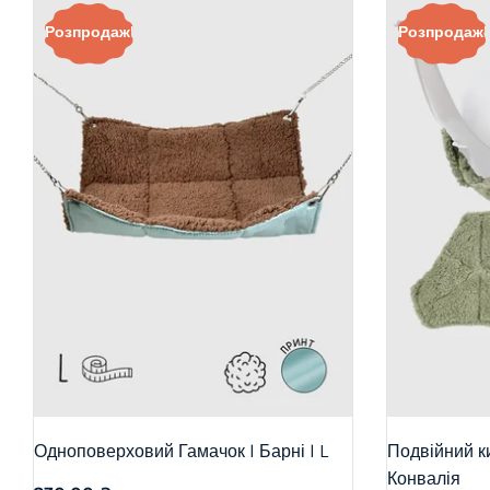
Розпродаж!
Розпродаж!
Одноповерховий Гамачок | Барні | L
Подвійний ки
Конвалія