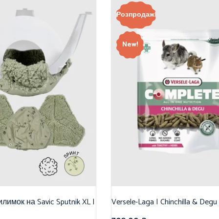
Розпродаж!
New!
лимок на Savic Sputnik XL |
Versele-Laga | Chinchilla & Degu