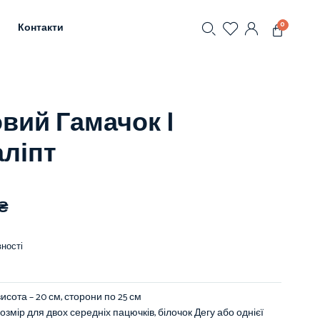
0
Контакти
вий Гамачок |
аліпт
₴
ності
 висота – 20 см, сторони по 25 см
озмір для двох середніх пацючків, білочок Дегу або однієї