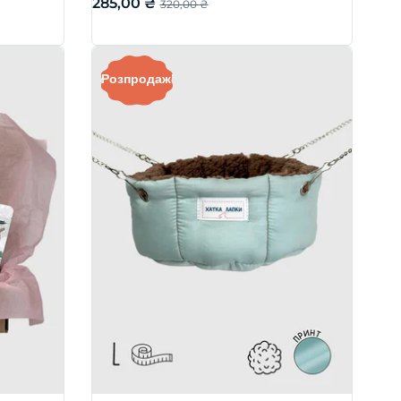
285,00
₴
320,00
₴
Розпродаж!