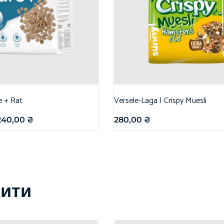
e + Rat
Versele-Laga | Crispy Muesli
240,00
₴
280,00
₴
вити