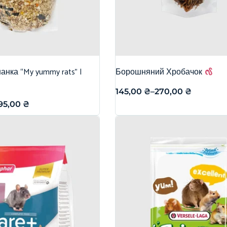
нка “My yummy rats” |
Борошняний Хробачок
145,00
₴
–
270,00
₴
95,00
₴