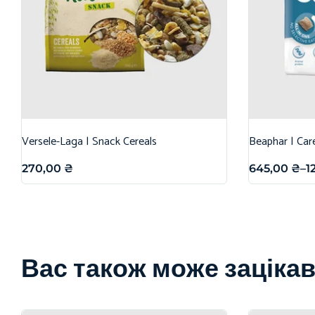
Versele-Laga | Snack Cereals
Beaphar | Car
270,00
₴
645,00
₴
–
1
Вас також може заціка