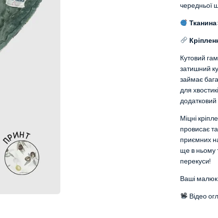
чередньої 
Тканина
:
Кріпленн
Кутовий гам
затишний ку
займає бага
для хвостик
додатковий 
Міцні кріпл
провисає та
приємних на
ще в ньому 
перекуси!
Ваші малюки
Відео ог