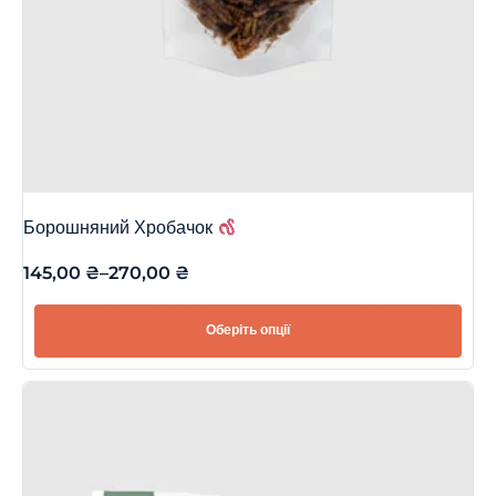
Борошняний Хробачок
145,00
₴
–
270,00
₴
Оберіть опції