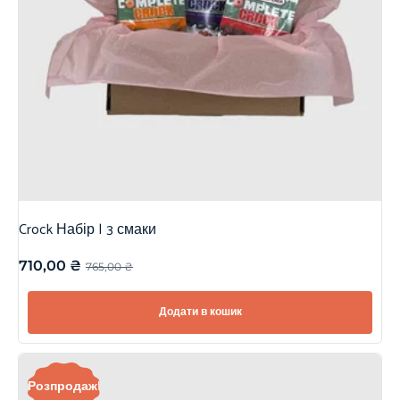
Crock Набір | 3 смаки
710,00
₴
765,00
₴
Додати в кошик
Розпродаж!