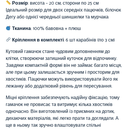
Розмір
: висота – 20 см, сторони по 25 см
Ідеальний розмір для двох середніх пацючків, білочок
Дегу або однієї чередньої шиншилки та мурчака
Тканина
:
100%
бавовна + плюш
Кріплення в комплекті
: 6 шт карабінів (по 3 см)
Кутовий гамачок стане чудовим доповненням до
клітки, створюючи затишний куточок для відпочинку.
Завдяки компактній формі він не займає багато місця,
але при цьому залишається зручним і просторим для
хвостиків. Пацючки можуть використовувати його як
лежанку або додатковий рівень для пересування.
Міцні кріплення забезпечують надійну фіксацію, тому
гамачок не провисає та витримує кілька хвостиків
одночасно. Він виготовлений із приємних на дотик,
дихаючих матеріалів, які легко прати та доглядати. А
ще в ньому так зручно влаштовувати спільні