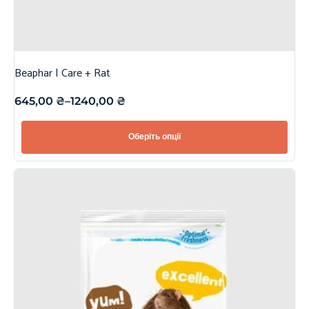
Beaphar | Care + Rat
645,00
₴
–
1240,00
₴
Оберіть опції