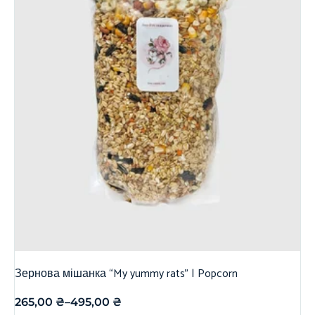
Зернова мішанка “My yummy rats” | Popcorn
265,00
₴
–
495,00
₴