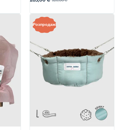
320,00
₴
Розпродаж!