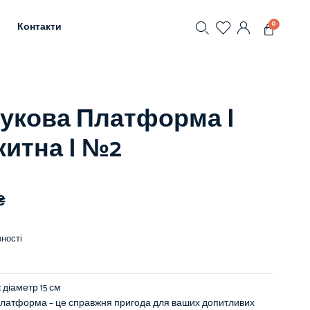
0
Контакти
укова Платформа |
итна | №2
₴
ності
:
діаметр 15 см
латформа – це справжня пригода для ваших допитливих