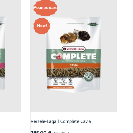
Розпродаж!
New!
Versele-Laga | Complete Cavia
285,00
₴