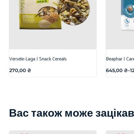
Versele-Laga | Snack Cereals
Beaphar | Car
270,00
₴
645,00
₴
–
1
Вас також може заціка