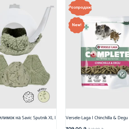
Розпродаж!
New!
лимок на Savic Sputnik XL |
Versele-Laga | Chinchilla & Degu
309,00
₴