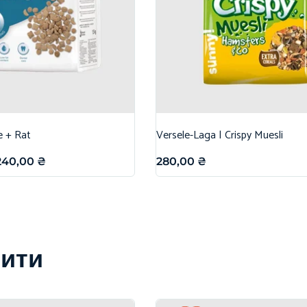
e + Rat
Versele-Laga | Crispy Muesli
240,00
₴
280,00
₴
вити