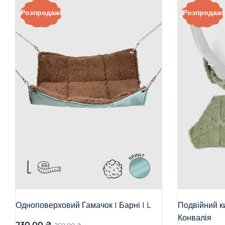
Розпродаж!
Розпродаж!
Одноповерховий Гамачок | Барні | L
Подвійний ки
Конвалія
230,00
₴