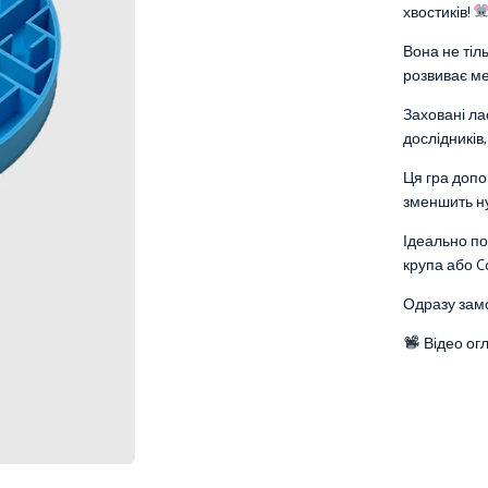
хвостиків!
Вона не тіл
розвиває ме
Заховані ла
дослідників
Ця гра допо
зменшить ну
Ідеально по
крупа або C
Одразу зам
Відео ог