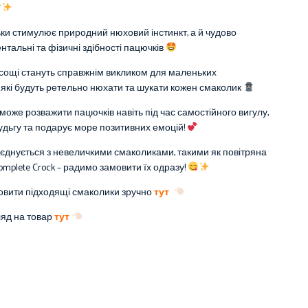
ьки стимулює природний нюховий інстинкт, а й чудово
нтальні та фізичні здібності пацючків
сощі стануть справжнім викликом для маленьких
, які будуть ретельно нюхати та шукати кожен смаколик
може розважити пацючків навіть під час самостійного вигулу,
дьгу та подарує море позитивних емоцій!
єднується з невеличкими смаколиками, такими як повітряна
omplete Crock – радимо замовити їх одразу!
овити підходящі смаколики зручно
тут
ляд на товар
тут