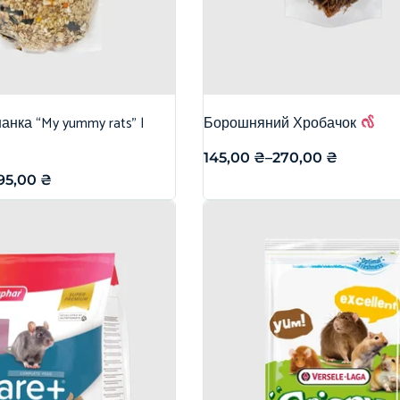
нка “My yummy rats” |
Борошняний Хробачок
145,00
₴
–
270,00
₴
95,00
₴