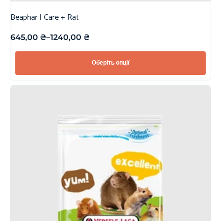
Beaphar | Care + Rat
645,00
₴
–
1240,00
₴
Оберіть опції