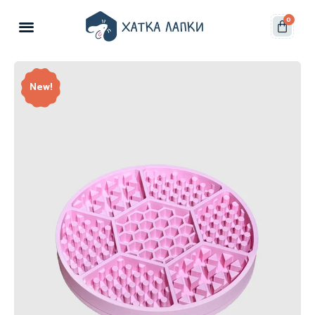
0
New!