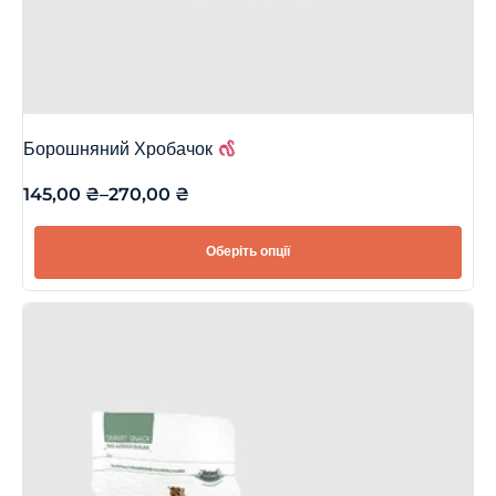
Борошняний Хробачок
145,00
₴
–
270,00
₴
Оберіть опції