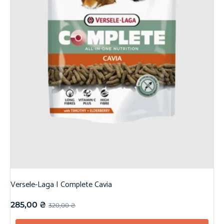
Versele-Laga | Complete Cavia
285,00
₴
320,00
₴