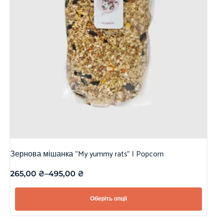
Зернова мішанка “My yummy rats” | Popcorn
265,00
₴
–
495,00
₴
Оберіть опції