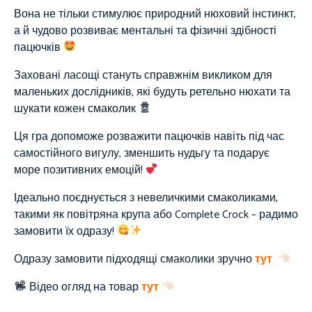
Вона не тільки стимулює природний нюховий інстинкт,
а й чудово розвиває ментальні та фізичні здібності
пацючків
Заховані ласощі стануть справжнім викликом для
маленьких дослідників, які будуть ретельно нюхати та
шукати кожен смаколик
Ця гра допоможе розважити пацючків навіть під час
самостійного вигулу, зменшить нудьгу та подарує
море позитивних емоцій!
Ідеально поєднується з невеличкими смаколиками,
такими як повітряна крупа або Complete Crock – радимо
замовити їх одразу!
Одразу замовити підходящі смаколики зручно
тут
Відео огляд на товар
тут