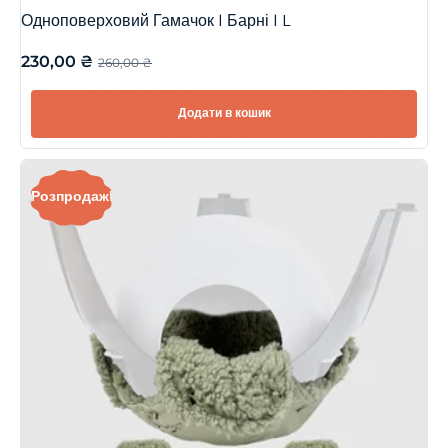
Одноповерховий Гамачок | Барні | L
230,00
₴
260,00
₴
Додати в кошик
Розпродаж!