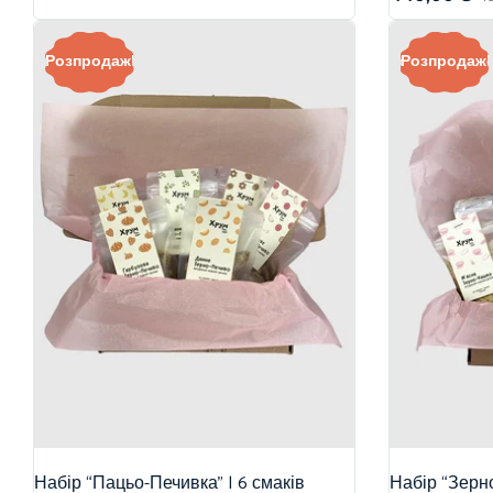
Розпродаж!
Розпродаж!
Набір “Пацьо-Печивка” | 6 смаків
Набір “Зерно