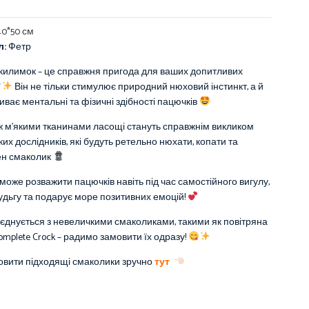
 40*50 см
л:
Фетр
килимок – це справжня пригода для ваших допитливих
Він не тільки стимулює природний нюховий інстинкт, а й
иває ментальні та фізичні здібності пацючків
ж м’якими тканинами ласощі стануть справжнім викликом
их дослідників, які будуть ретельно нюхати, копати та
ен смаколик
може розважити пацючків навіть під час самостійного вигулу,
дьгу та подарує море позитивних емоцій!
єднується з невеличкими смаколиками, такими як повітряна
omplete Crock – радимо замовити їх одразу!
овити підходящі смаколики зручно
тут