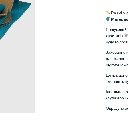
Розмір
:
Матеріа
Пошуковий 
хвостиків!
чудово розв
Заховані мі
для маленьк
шукати кож
Ця гра допо
зменшить ну
Ідеально по
крупа або C
Одразу зам