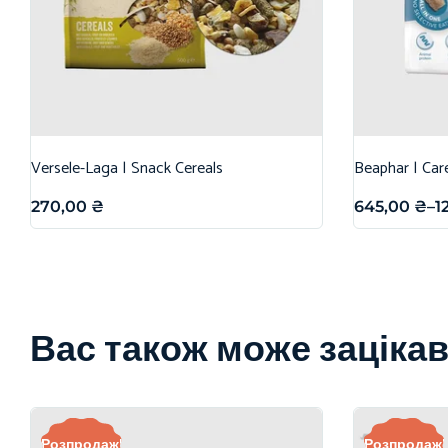
Versele-Laga | Snack Cereals
Beaphar | Car
270,00
₴
645,00
₴
–
1
Вас також може заціка
Розпродаж!
Розпродаж!