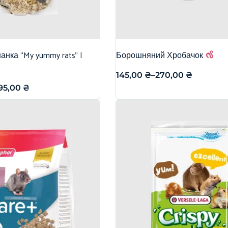
нка “My yummy rats” |
Борошняний Хробачок
145,00
₴
–
270,00
₴
95,00
₴