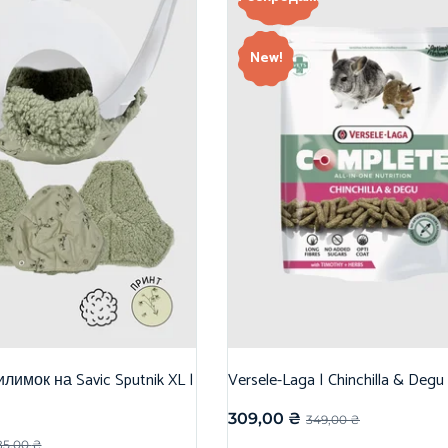
New!
лимок на Savic Sputnik XL |
Versele-Laga | Chinchilla & Degu
309,00
₴
349,00
₴
85,00
₴