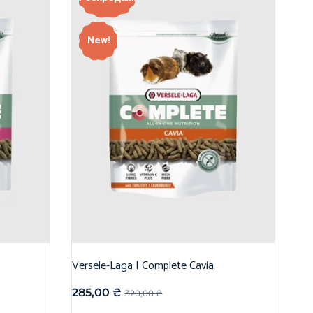
New!
Versele-Laga | Complete Cavia
285,00
₴
320,00
₴