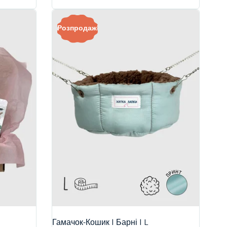
Розпродаж!
Гамачок-Кошик | Барні | L