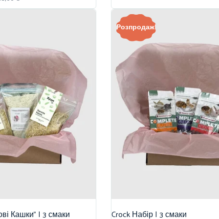
Розпродаж!
ві Кашки” | 3 смаки
Crock Набір | 3 смаки