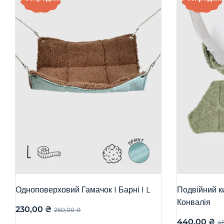
Одноповерховий Гамачок | Барні | L
Подвійний ки
Конвалія
230,00
₴
260,00
₴
440,00
₴
4