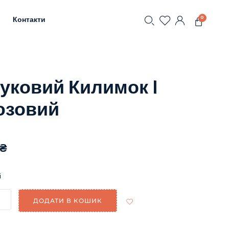
0
Контакти
уковий Килимок |
юзовий
₴
і
ДОДАТИ В КОШИК