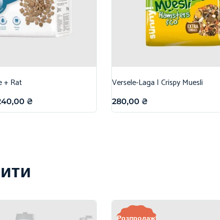
e + Rat
Versele-Laga | Crispy Muesli
240,00
₴
280,00
₴
вити
Розпродаж!