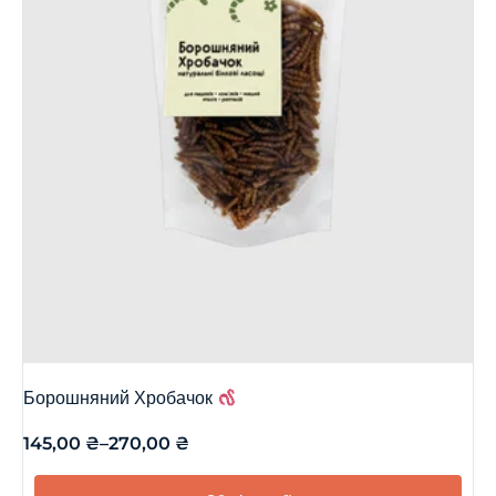
Борошняний Хробачок
145,00
₴
–
270,00
₴