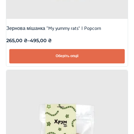
Зернова мішанка “My yummy rats” | Popcorn
265,00
₴
–
495,00
₴
Оберіть опції