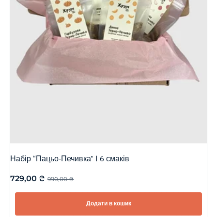
Набір “Пацьо-Печивка” | 6 смаків
729,00
₴
990,00
₴
Додати в кошик