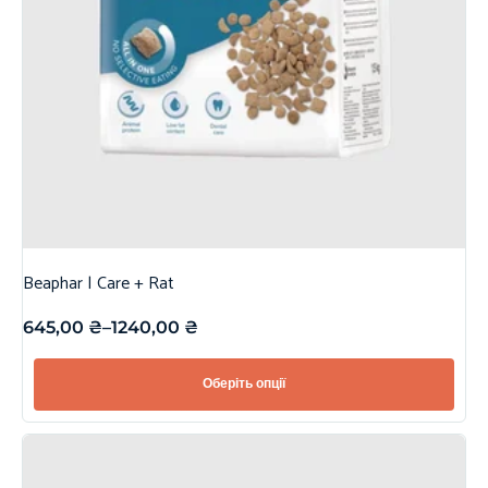
Beaphar | Care + Rat
645,00
₴
–
1240,00
₴
Оберіть опції