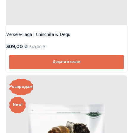
Versele-Laga | Chinchilla & Degu
309,00
₴
349,00
₴
Додати в кошик
Розпродаж!
New!