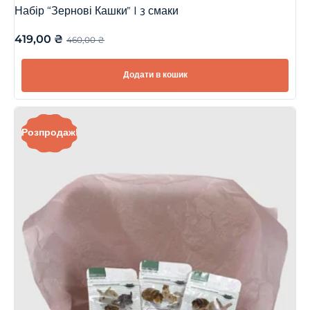
Набір “Зернові Кашки” | 3 смаки
419,00
₴
460,00
₴
Додати в кошик
Розпродаж!