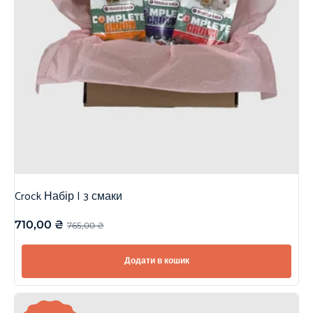
Crock Набір | 3 смаки
710,00
₴
765,00
₴
Додати в кошик