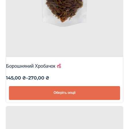
Борошняний Хробачок
145,00
₴
–
270,00
₴
Оберіть опції