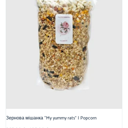
Зернова мішанка “My yummy rats” | Popcorn