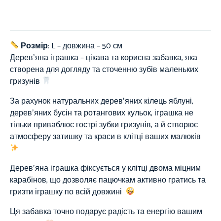
Розмір
: L – довжина – 50 см
Деревʼяна іграшка – цікава та корисна забавка, яка
створена для догляду та сточенню зубів маленьких
гризунів
За рахунок натуральних деревʼяних кілець яблуні,
деревʼяних бусін та ротангових кульок, іграшка не
тільки приваблює гострі зубки гризунів, а й створює
атмосферу затишку та краси в клітці ваших малюків
Деревʼяна іграшка фіксується у клітці двома міцним
карабінов, що дозволяє пацючкам активно гратись та
гризти іграшку по всій довжині
Ця забавка точно подарує радість та енергію вашим