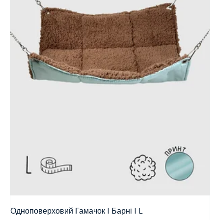
Одноповерховий Гамачок | Барні | L