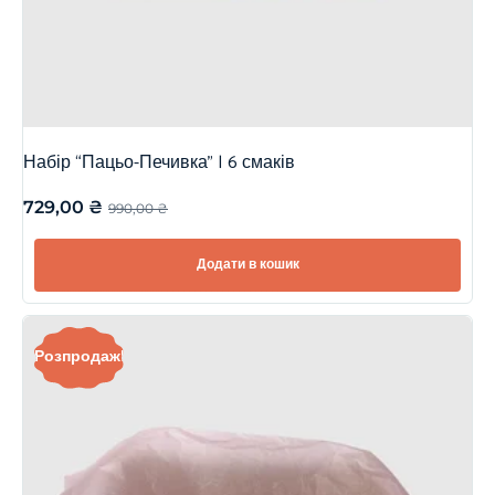
Набір “Пацьо-Печивка” | 6 смаків
729,00
₴
990,00
₴
Додати в кошик
Розпродаж!