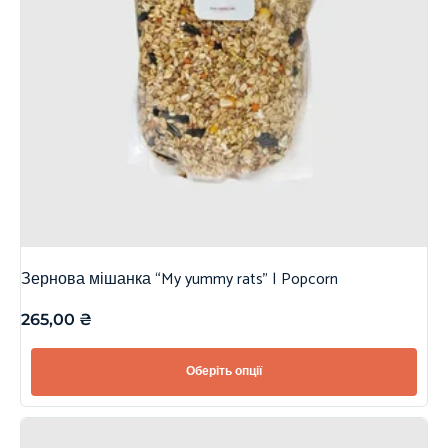
Зернова мішанка “My yummy rats” | Popcorn
265,00
₴
Оберіть опції