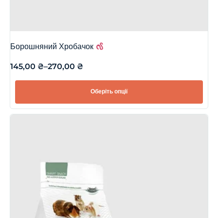
Борошняний Хробачок
145,00
₴
–
270,00
₴
Оберіть опції