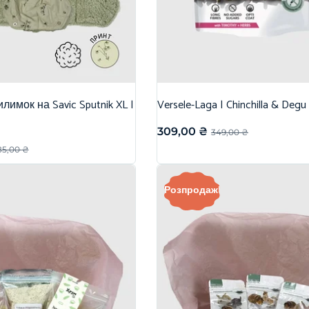
лимок на Savic Sputnik XL |
Versele-Laga | Chinchilla & Degu
309,00
₴
349,00
₴
85,00
₴
Розпродаж!