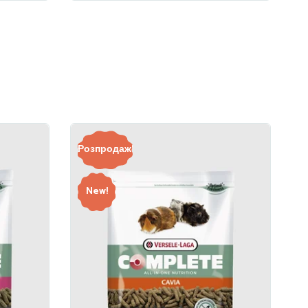
Розпродаж!
New!