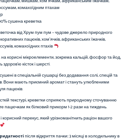
пацючкам, мишкам, хомʼячкам, африканським їжачкам,
оссумам, комахоїдним птахам
гр
00% сушена креветка
еточка від Хрум пум пум – чудове джерело природного
екоративних пацюків, хомʼячків, африканських їжачків,
ссумів, комахоїдних птахів
 на корисні мікроелементи, зокрема кальцій, фосфор та йод,
здоров’ю кісток і шерсті.
сушені в спеціальній сушарці без додавання солі, спецій та
в. Вони мають приємний аромат і стануть улюбленими
ля пацюків.
сткій текстурі, креветки сприяють природному сточуванню
йте пацючкам як білковий прикорм 1-2 рази на тиждень.
і корисний перекус, який урізноманітнить раціон вашого
придатності
після відкриття пачки
:
3 місяці в холодильнику в