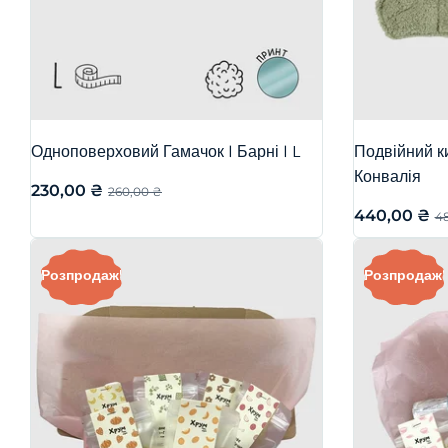
Одноповерховий Гамачок | Барні | L
Подвійний ки
Конвалія
230,00
₴
260,00
₴
440,00
₴
4
Розпродаж!
Розпродаж!