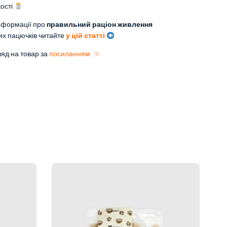
кості
нформації про
правильний раціон живлення
их пацючків читайте
у цій статті
яд на товар за
посиланням