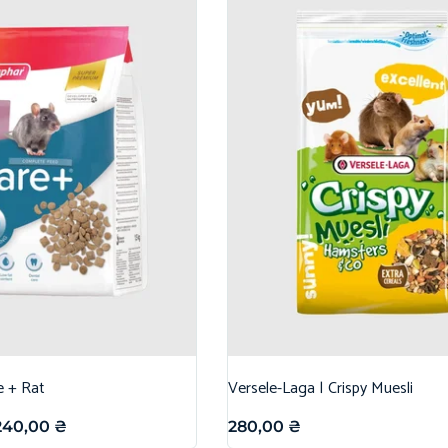
e + Rat
Versele-Laga | Crispy Muesli
240,00
₴
280,00
₴