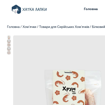
Головна
Головна
/
Хомʼячки
/
Товари для Сирійських Хомʼячків
/
Білкови