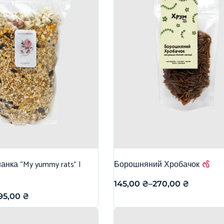
нка “My yummy rats” |
Борошняний Хробачок
145,00
₴
–
270,00
₴
95,00
₴