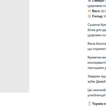
Смакує:
цукровим п
Вага:
30 
Склад:
1
Сушена Крев
білка для д
цукрових по
Вона багата
що сприяють 
Креветки ви
консерванті
ласощами д
Завдяки хру
зубів. Дава
Це смачний 
улюбленця!
Термін 