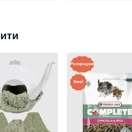
вити
Розпродаж!
New!