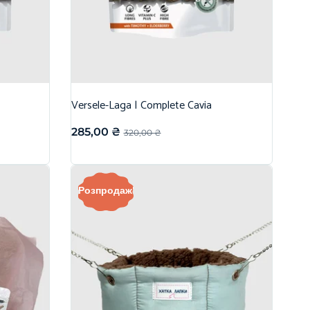
Versele-Laga | Complete Cavia
285,00
₴
320,00
₴
Розпродаж!