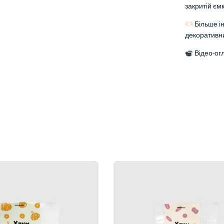
закритій єм
Більше і
декоративн
Відео-огл