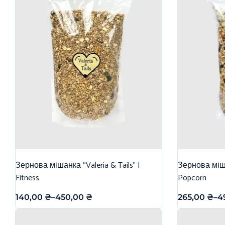
Зернова мішанка “Valeria & Tails” |
Зернова міша
Fitness
Popcorn
140,00
₴
–
450,00
₴
265,00
₴
–
4