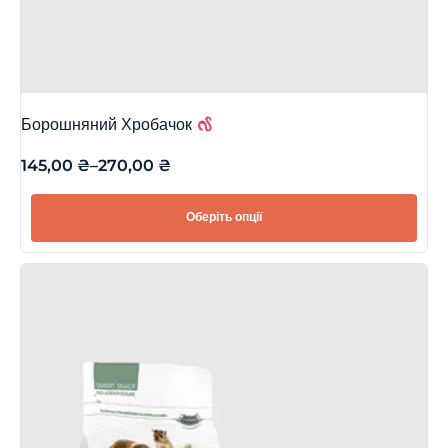
Борошняний Хробачок
145,00
₴
–
270,00
₴
Оберіть опції