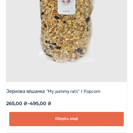
Зернова мішанка “My yummy rats” | Popcorn
265,00
₴
–
495,00
₴
Оберіть опції