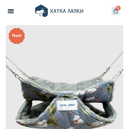
0
New!