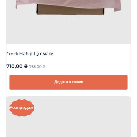
Crock Набір | 3 смаки
710,00
₴
765,00
₴
Додати в кошик
Розпродаж!