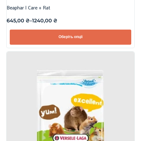
Beaphar | Care + Rat
645,00
₴
–
1240,00
₴
Оберіть опції