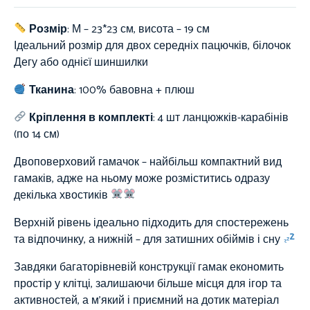
Розмір
: М – 23*23 см, висота – 19 см
Ідеальний розмір для двох середніх пацючків, білочок
Дегу або однієї шиншилки
Тканина
:
100%
бавовна + плюш
Кріплення в комплекті
: 4 шт ланцюжків-карабінів
(по 14 см)
Двоповерховий гамачок – найбільш компактний вид
гамаків, адже на ньому може розміститись одразу
декілька хвостиків
Верхній рівень ідеально підходить для спостережень
та відпочинку, а нижній – для затишних обіймів і сну
Завдяки багаторівневій конструкції гамак економить
простір у клітці, залишаючи більше місця для ігор та
активностей, а м’який і приємний на дотик матеріал