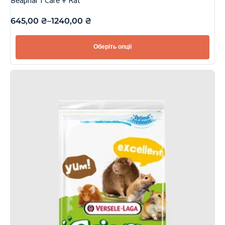
Beaphar | Care + Rat
645,00
₴
–
1240,00
₴
Оберіть опції