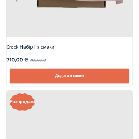
Crock Набір | 3 смаки
710,00
₴
765,00
₴
Додати в кошик
Розпродаж!