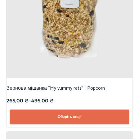
Зернова мішанка “My yummy rats” | Popcorn
265,00
₴
–
495,00
₴
Оберіть опції