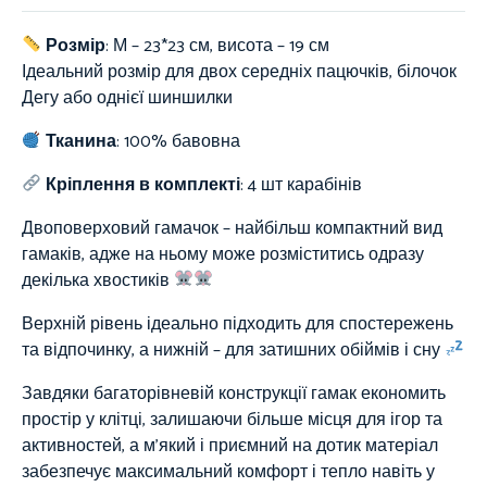
Розмір
: М – 23*23 см, висота – 19 см
Ідеальний розмір для двох середніх пацючків, білочок
Дегу або однієї шиншилки
Тканина
:
100%
бавовна
Кріплення в комплекті
: 4 шт карабінів
Двоповерховий гамачок – найбільш компактний вид
гамаків, адже на ньому може розміститись одразу
декілька хвостиків
Верхній рівень ідеально підходить для спостережень
та відпочинку, а нижній – для затишних обіймів і сну
Завдяки багаторівневій конструкції гамак економить
простір у клітці, залишаючи більше місця для ігор та
активностей, а м’який і приємний на дотик матеріал
забезпечує максимальний комфорт і тепло навіть у