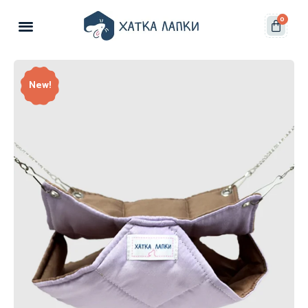
0
New!