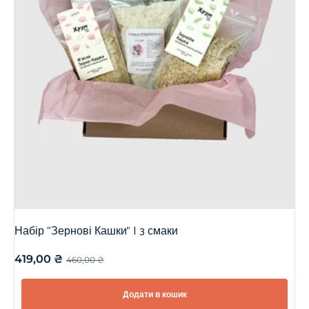
Набір “Зернові Кашки” | 3 смаки
419,00
₴
460,00
₴
Додати в кошик