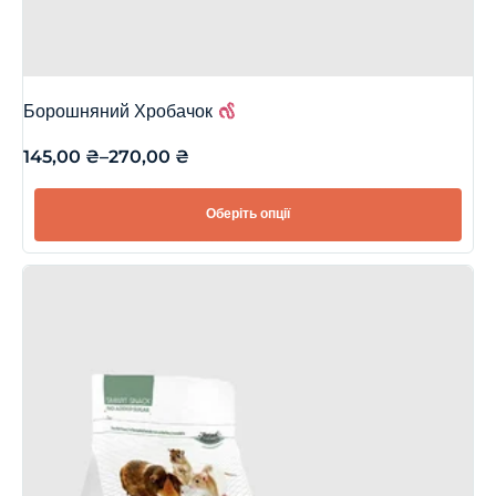
Борошняний Хробачок
145,00
₴
–
270,00
₴
Оберіть опції