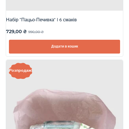
Набір “Пацьо-Печивка” | 6 смаків
729,00
₴
990,00
₴
Додати в кошик
Розпродаж!