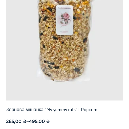
Зернова мішанка “My yummy rats” | Popcorn
265,00
₴
–
495,00
₴