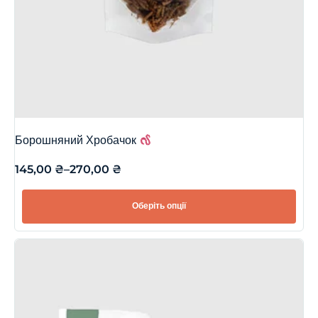
Борошняний Хробачок
145,00
₴
–
270,00
₴
Оберіть опції