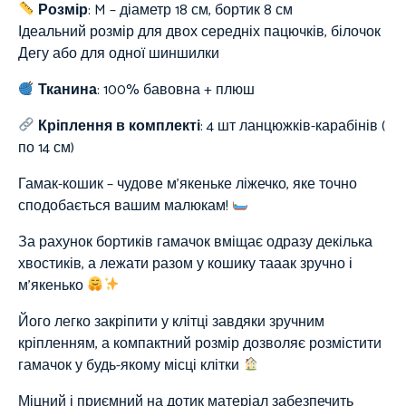
Розмір
: M – діаметр 18 см, бортик 8 см
Ідеальний розмір для двох середніх пацючків, білочок
Дегу або для одної шиншилки
Тканина
:
100%
бавовна + плюш
Кріплення в комплекті
: 4 шт ланцюжків-карабінів (
по 14 см)
Гамак-кошик – чудове м’якеньке ліжечко, яке точно
сподобається вашим малюкам!
За рахунок бортиків гамачок вміщає одразу декілька
хвостиків, а лежати разом у кошику тааак зручно і
м’якенько
Його легко закріпити у клітці завдяки зручним
кріпленням, а компактний розмір дозволяє розмістити
гамачок у будь-якому місці клітки
Міцний і приємний на дотик матеріал забезпечить