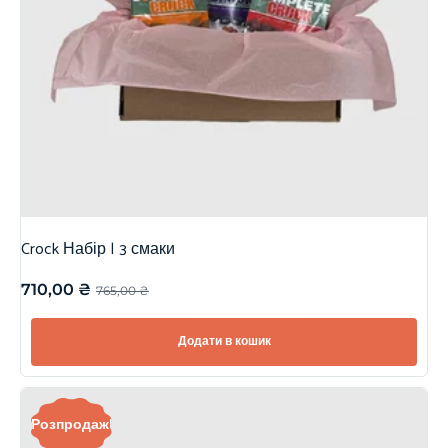
Crock Набір | 3 смаки
710,00
₴
765,00
₴
Додати в кошик
Розпродаж!