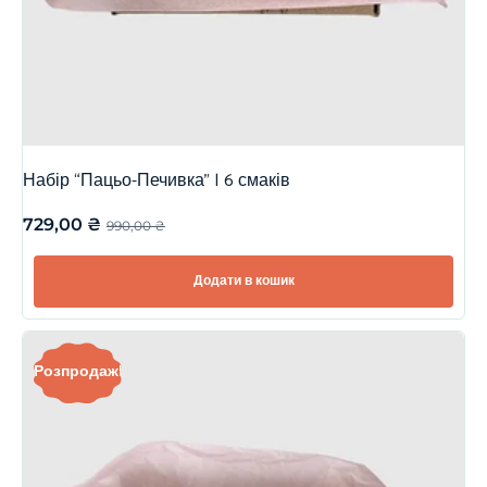
Набір “Пацьо-Печивка” | 6 смаків
729,00
₴
990,00
₴
Додати в кошик
Розпродаж!