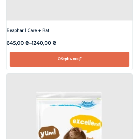
Beaphar | Care + Rat
645,00
₴
–
1240,00
₴
Оберіть опції