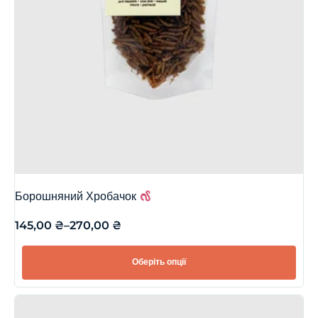
Борошняний Хробачок
145,00
₴
–
270,00
₴
Оберіть опції