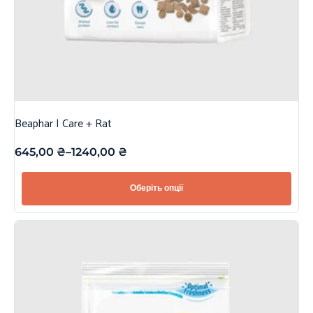
Beaphar | Care + Rat
645,00
₴
–
1240,00
₴
Оберіть опції