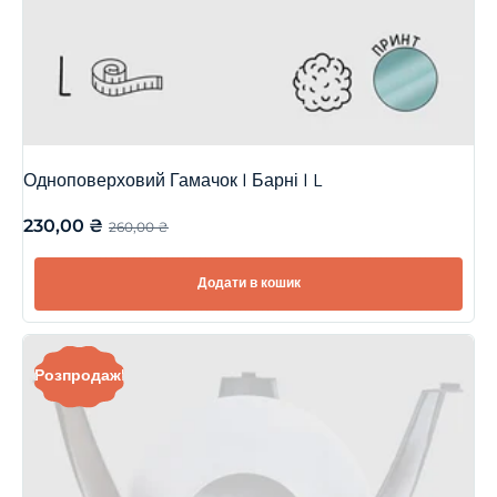
Одноповерховий Гамачок | Барні | L
230,00
₴
260,00
₴
Додати в кошик
Розпродаж!