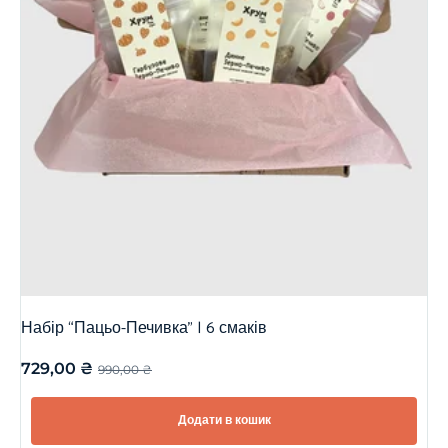
Набір “Пацьо-Печивка” | 6 смаків
729,00
₴
990,00
₴
Додати в кошик