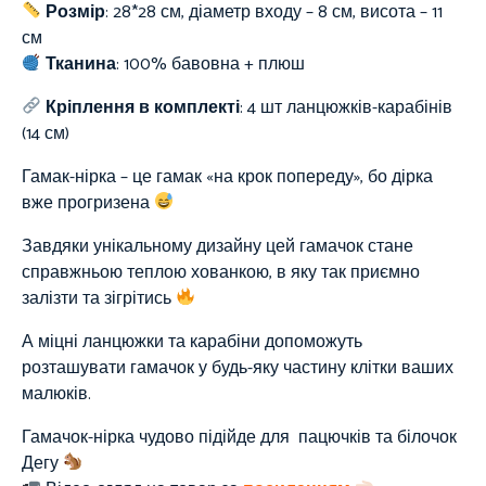
Розмір
: 28*28 см, діаметр входу – 8 см, висота – 11
см
Тканина
:
100%
бавовна + плюш
Кріплення в комплекті
: 4 шт ланцюжків-карабінів
(14 см)
Гамак-нірка – це гамак «на крок попереду», бо дірка
вже прогризена
Завдяки унікальному дизайну цей гамачок стане
справжньою теплою хованкою, в яку так приємно
залізти та зігрітись
А міцні ланцюжки та карабіни допоможуть
розташувати гамачок у будь-яку частину клітки ваших
малюків.
Гамачок-нірка чудово підійде для пацючків та білочок
Дегу