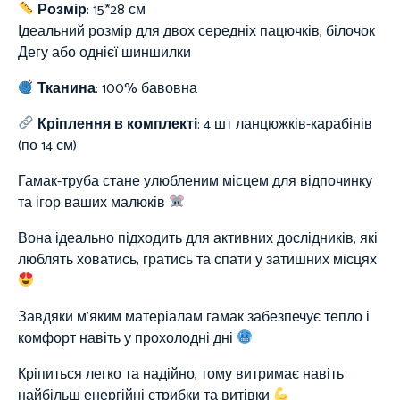
Розмір
: 15*28 см
Ідеальний розмір для двох середніх пацючків, білочок
Дегу або однієї шиншилки
Тканина
:
100%
бавовна
Кріплення в комплекті
: 4 шт ланцюжків-карабінів
(по 14 см)
Гамак-труба стане улюбленим місцем для відпочинку
та ігор ваших малюків
Вона ідеально підходить для активних дослідників, які
люблять ховатись, гратись та спати у затишних місцях
Завдяки м’яким матеріалам гамак забезпечує тепло і
комфорт навіть у прохолодні дні
Кріпиться легко та надійно, тому витримає навіть
найбільш енергійні стрибки та витівки