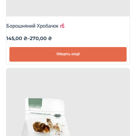
Борошняний Хробачок
145,00
₴
–
270,00
₴
Оберіть опції