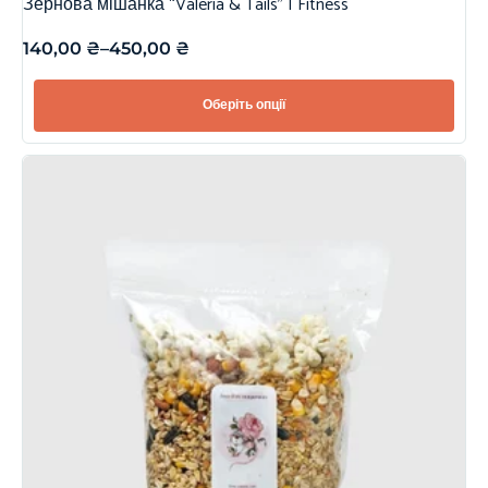
Зернова мішанка “Valeria & Tails” | Fitness
140,00
₴
–
450,00
₴
Оберіть опції