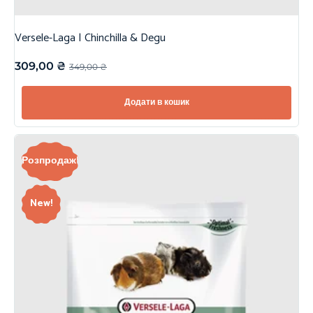
Versele-Laga | Chinchilla & Degu
309,00
₴
349,00
₴
Додати в кошик
Розпродаж!
New!