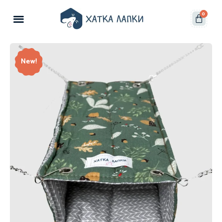
0
New!