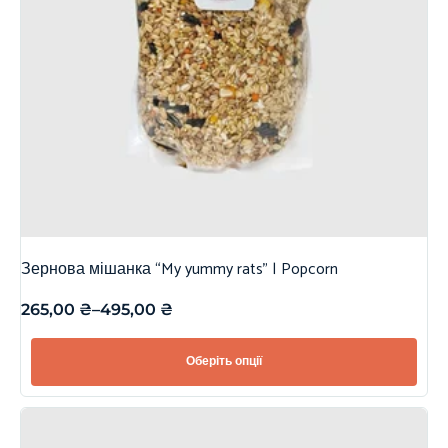
Зернова мішанка “My yummy rats” | Popcorn
265,00
₴
–
495,00
₴
Оберіть опції