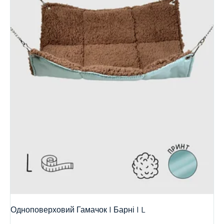
Одноповерховий Гамачок | Барні | L