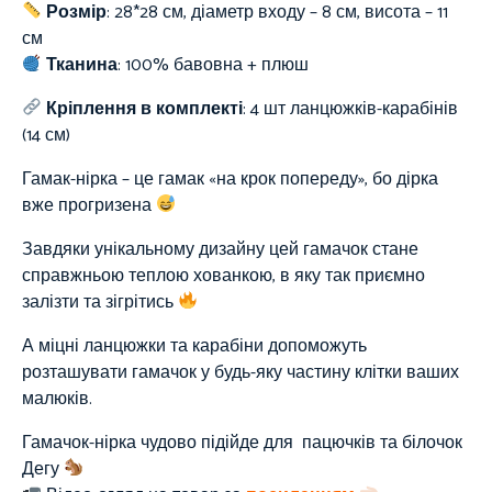
Розмір
: 28*28 см, діаметр входу – 8 см, висота – 11
см
Тканина
:
100%
бавовна + плюш
Кріплення в комплекті
: 4 шт ланцюжків-карабінів
(14 см)
Гамак-нірка – це гамак «на крок попереду», бо дірка
вже прогризена
Завдяки унікальному дизайну цей гамачок стане
справжньою теплою хованкою, в яку так приємно
залізти та зігрітись
А міцні ланцюжки та карабіни допоможуть
розташувати гамачок у будь-яку частину клітки ваших
малюків.
Гамачок-нірка чудово підійде для пацючків та білочок
Дегу