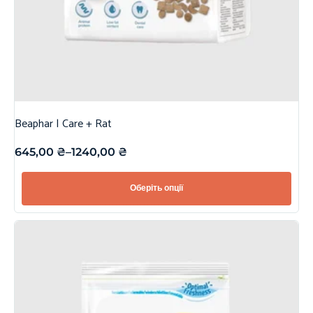
Beaphar | Care + Rat
645,00
₴
–
1240,00
₴
Оберіть опції