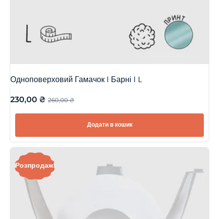
Одноповерховий Гамачок | Барні | L
230,00
₴
260,00
₴
Додати в кошик
Розпродаж!