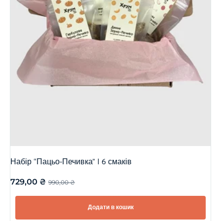
Набір “Пацьо-Печивка” | 6 смаків
729,00
₴
990,00
₴
Додати в кошик