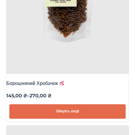
Борошняний Хробачок
145,00
₴
–
270,00
₴
Оберіть опції