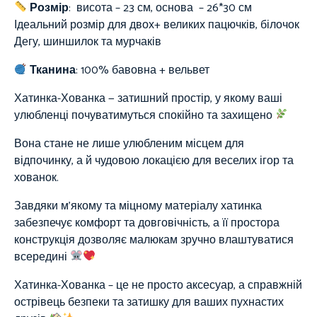
Розмір
: висота – 23 см, основа – 26*30 см
Ідеальний розмір для двох+ великих пацючків, білочок
Дегу, шиншилок та мурчаків
Тканина
:
100%
бавовна + вельвет
Хатинка-Хованка — затишний простір, у якому ваші
улюбленці почуватимуться спокійно та захищено
Вона стане не лише улюбленим місцем для
відпочинку, а й чудовою локацією для веселих ігор та
хованок.
Завдяки м’якому та міцному матеріалу хатинка
забезпечує комфорт та довговічність, а її простора
конструкція дозволяє малюкам зручно влаштуватися
всередині
Хатинка-Хованка – це не просто аксесуар, а справжній
острівець безпеки та затишку для ваших пухнастих