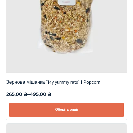
Зернова мішанка “My yummy rats” | Popcorn
265,00
₴
–
495,00
₴
Оберіть опції