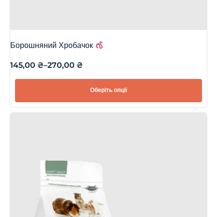
Борошняний Хробачок
145,00
₴
–
270,00
₴
Оберіть опції