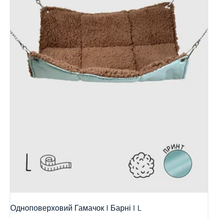
Одноповерховий Гамачок | Барні | L