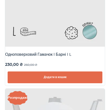
Одноповерховий Гамачок | Барні | L
230,00
₴
260,00
₴
Додати в кошик
Розпродаж!