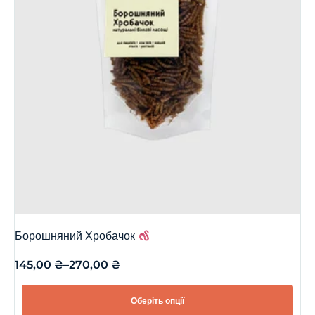
Борошняний Хробачок
145,00
₴
–
270,00
₴
Оберіть опції