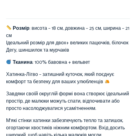
Розмір
: висота – 18 см, довжина – 25 см, ширина – 21
см
Ідеальний розмір для двох+ великих пацючків, білочок
Дегу, шиншилок та мурчаків
Тканина
:
100%
бавовна + вельвет
Хатинка-Лігво – затишний куточок, який поєднує
комфорт та безпеку для ваших улюбленців
Завдяки своїй округлій формі вона створює ідеальний
простір, де малюки можуть спати, відпочивати або
просто насолоджуватися усамітненням.
М’які стінки хатинки забезпечують тепло та затишок,
огортаючи хвостиків ніжним комфортом. Вхід досить
широкий, щоб навіть кілька малюків могли