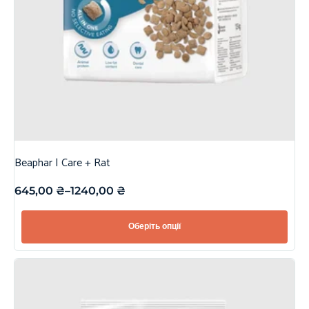
Beaphar | Care + Rat
645,00
₴
–
1240,00
₴
Оберіть опції