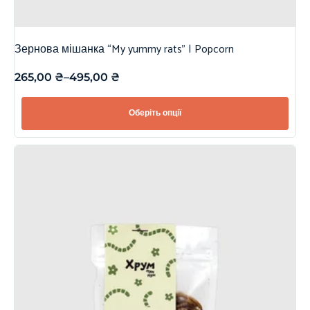
Зернова мішанка “My yummy rats” | Popcorn
265,00
₴
–
495,00
₴
Оберіть опції