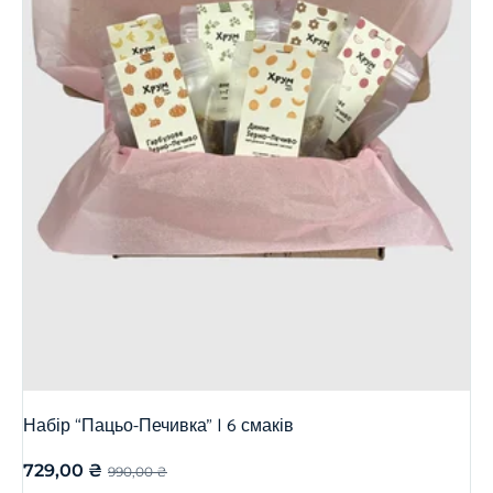
Набір “Пацьо-Печивка” | 6 смаків
729,00
₴
990,00
₴