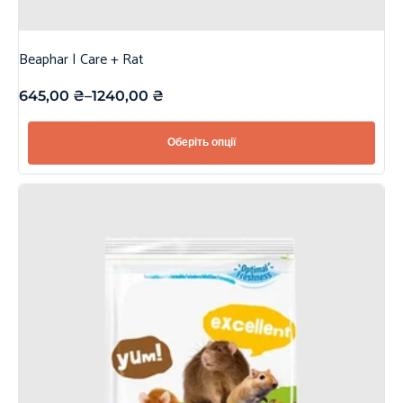
Beaphar | Care + Rat
645,00
₴
–
1240,00
₴
Оберіть опції