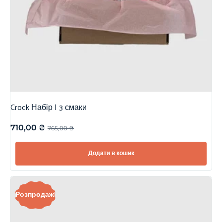
Crock Набір | 3 смаки
710,00
₴
765,00
₴
Додати в кошик
Розпродаж!