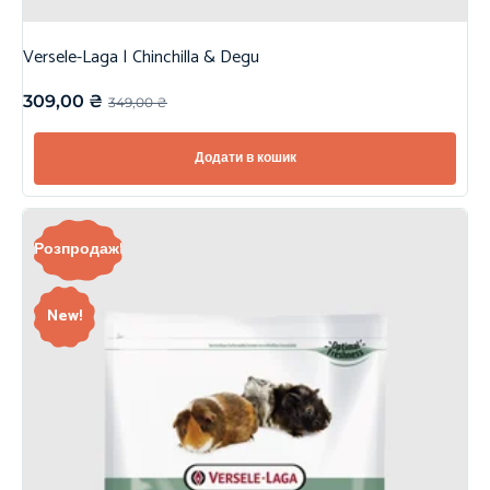
Versele-Laga | Chinchilla & Degu
309,00
₴
349,00
₴
Додати в кошик
Розпродаж!
New!