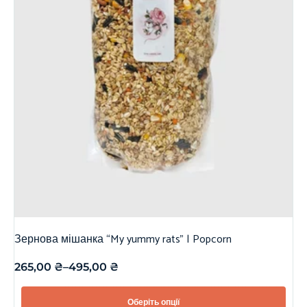
Зернова мішанка “My yummy rats” | Popcorn
265,00
₴
–
495,00
₴
Оберіть опції