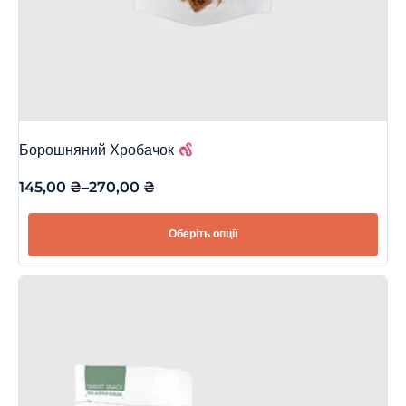
Борошняний Хробачок
145,00
₴
–
270,00
₴
Оберіть опції