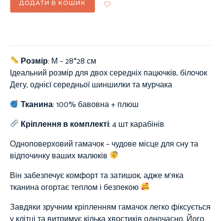
ДОДАТИ В КОШИК
Розмір
: М – 28*28 см
Ідеальний розмір для двох середніх пацючків, білочок
Дегу, однієї середньої шиншилки та мурчака
Тканина
:
100%
бавовна + плюш
Кріплення в комплекті
: 4 шт карабінів
Одноповерховий гамачок – чудове місце для сну та
відпочинку ваших малюків
Він забезпечує комфорт та затишок, адже м’яка
тканина огортає теплом і безпекою
Завдяки зручним кріпленням гамачок легко фіксується
у клітці та витримує кілька хвостиків одночасно. Його