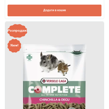
Додати в кошик
Розпродаж!
New!