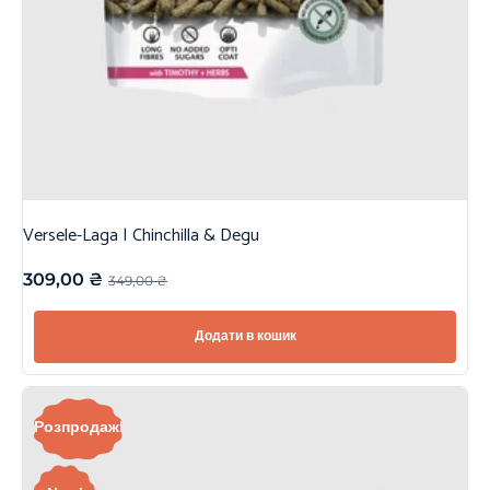
Versele-Laga | Chinchilla & Degu
309,00
₴
349,00
₴
Додати в кошик
Розпродаж!