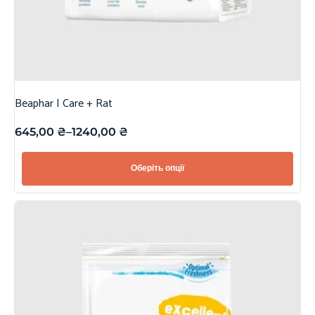
Beaphar | Care + Rat
645,00
₴
–
1240,00
₴
Оберіть опції