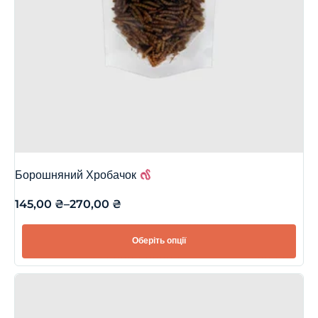
Борошняний Хробачок
145,00
₴
–
270,00
₴
Оберіть опції