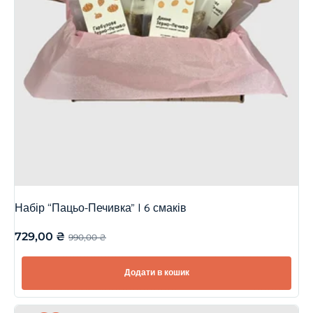
Набір “Пацьо-Печивка” | 6 смаків
729,00
₴
990,00
₴
Додати в кошик