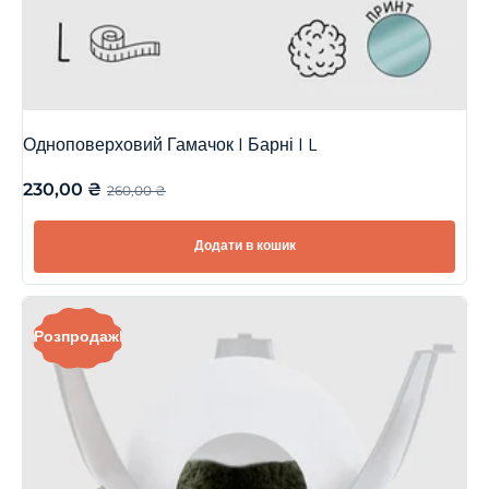
Одноповерховий Гамачок | Барні | L
230,00
₴
260,00
₴
Додати в кошик
Розпродаж!