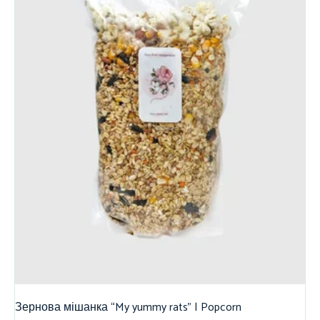
Зернова мішанка “My yummy rats” | Popcorn