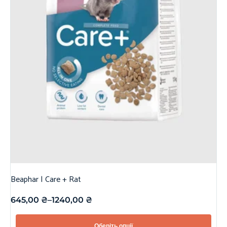
Beaphar | Care + Rat
645,00
₴
–
1240,00
₴
Оберіть опції