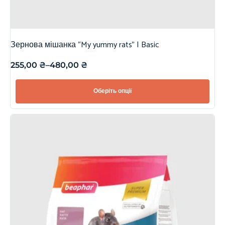
Зернова мішанка “My yummy rats” | Basic
255,00
₴
–
480,00
₴
Оберіть опції