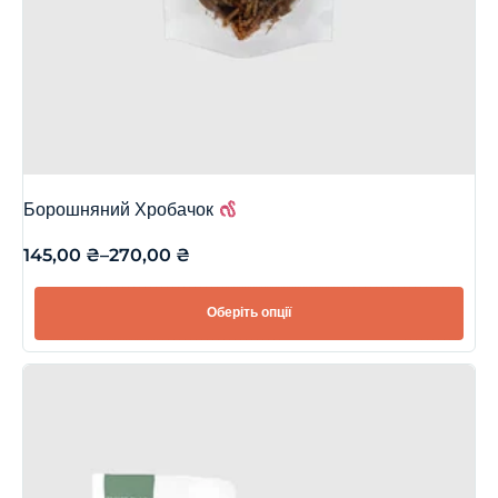
Борошняний Хробачок
145,00
₴
–
270,00
₴
Оберіть опції