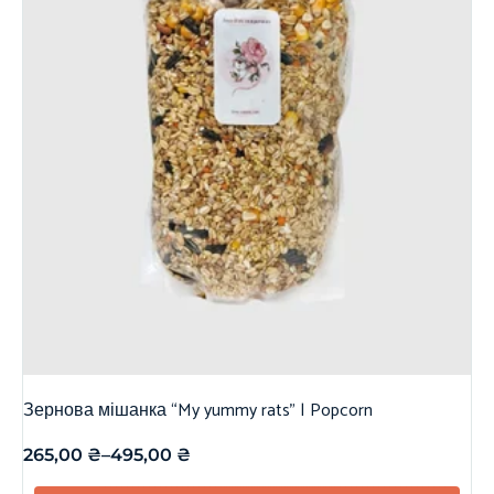
Зернова мішанка “My yummy rats” | Popcorn
265,00
₴
–
495,00
₴