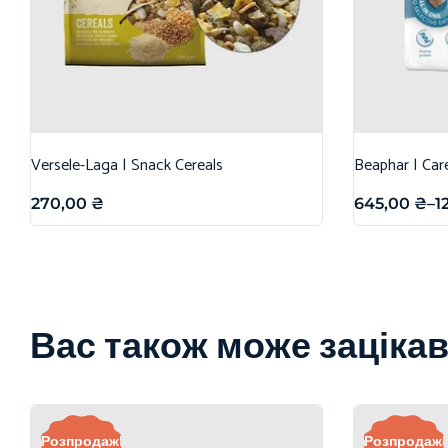
Versele-Laga | Snack Cereals
Beaphar | Car
270,00
₴
645,00
₴
–
1
Вас також може заціка
Розпродаж!
Розпродаж!