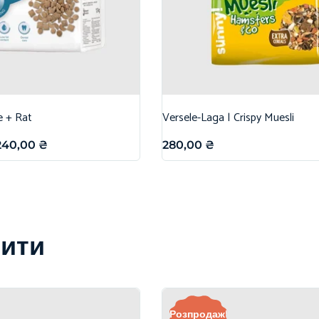
e + Rat
Versele-Laga | Crispy Muesli
240,00
₴
280,00
₴
вити
Розпродаж!