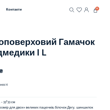
0
Контакти
оповерховий Гамачок
дмедики | L
₴
ності
L – 33*33 см
озмір для двох+ великих пацючків, білочок Дегу, шиншилок