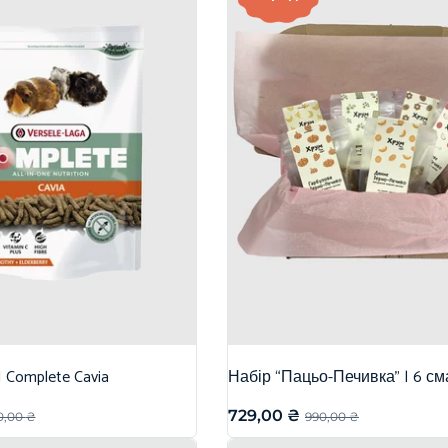
| Complete Cavia
Набір “Пацьо-Печивка” | 6 см
729,00
₴
0,00
₴
990,00
₴