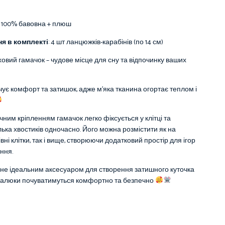
100%
бавовна + плюш
я в комплекті
: 4 шт ланцюжків-карабінів (по 14 см)
вий гамачок – чудове місце для сну та відпочинку ваших
чує комфорт та затишок, адже м’яка тканина огортає теплом і
чним кріпленням гамачок легко фіксується у клітці та
лька хвостиків одночасно. Його можна розмістити як на
ні клітки, так і вище, створюючи додатковий простір для ігор
ння.
не ідеальним аксесуаром для створення затишного куточка
е малюки почуватимуться комфортно та безпечно