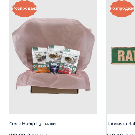
Розпродаж!
Розпродаж!
Crock Набір | 3 смаки
Табличка Rat