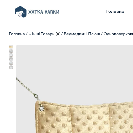
Головна
Головна
/
ь. Інші Товари
/
Ведмедики | Плюш
/ Одноповерхови