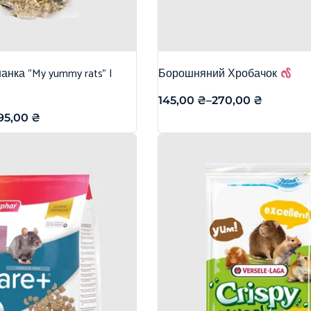
нка “My yummy rats” |
Борошняний Хробачок
145,00
₴
–
270,00
₴
95,00
₴