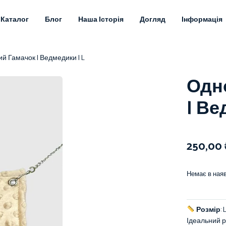
Каталог
Блог
Наша Історія
Догляд
Інформація
й Гамачок | Ведмедики | L
Одн
| Ве
250,00
Немає в наяв
Розмір
: 
Ідеальний р