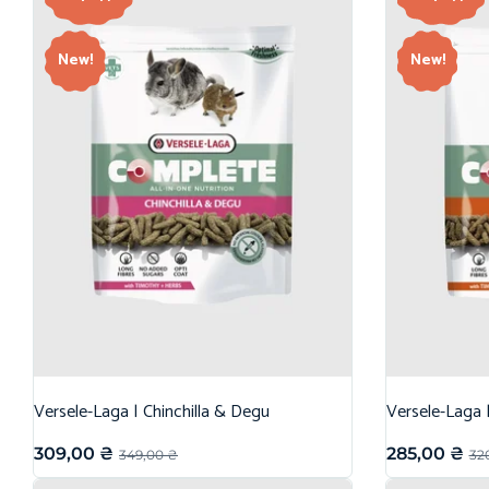
New!
New!
Versele-Laga | Chinchilla & Degu
Versele-Laga 
309,00
₴
285,00
₴
349,00
₴
32