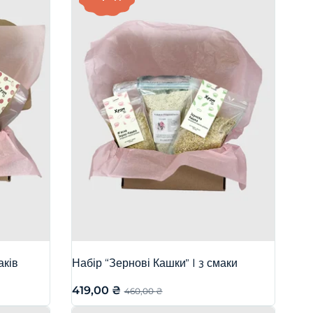
аків
Набір “Зернові Кашки” | 3 смаки
419,00
₴
460,00
₴