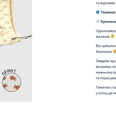
та мурчаків
Тканина
:
Кріпленн
Одноповерхо
малюків
Він забезпе
безпекою
Завдяки зру
витримує кі
нижньому рів
та пересува
Гамачок ста
у клітці, д