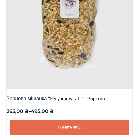
Зернова мішанка “My yummy rats” | Popcorn
265,00
₴
–
495,00
₴
Оберіть опції