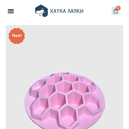
0
New!