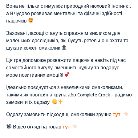
Вона не тільки стимулює природний нюховий інстинкт,
а й чудово розвиває ментальні та фізичні здібності
пацючків
Заховані ласощі стануть справжнім викликом для
маленьких дослідників, які будуть ретельно нюхати та
шукати кожен смаколик
Ця гра допоможе розважити пацючків навіть під час
самостійного вигулу, зменшить нудьгу та подарує
море позитивних емоцій!
Ідеально поєднується з невеличкими смаколиками,
такими як повітряна крупа або Complete Crock – радимо
замовити їх одразу!
Одразу замовити підходящі смаколики зручно
тут
Відео огляд на товар
тут