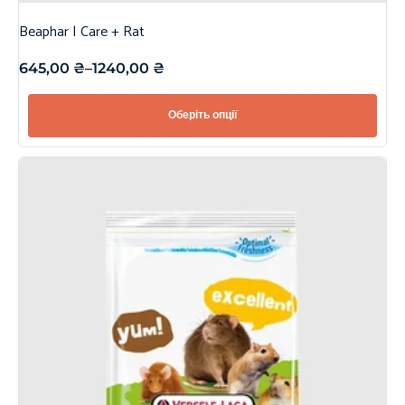
Beaphar | Care + Rat
645,00
₴
–
1240,00
₴
Оберіть опції