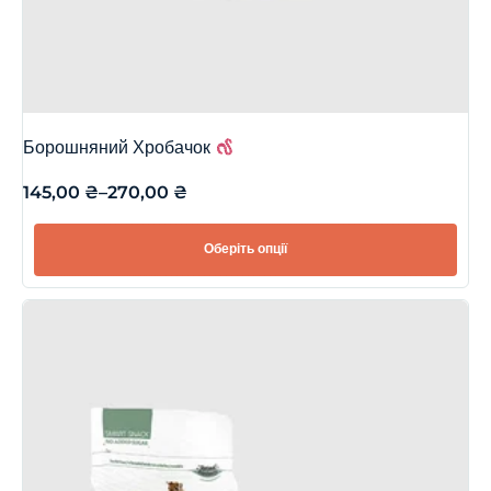
Борошняний Хробачок
145,00
₴
–
270,00
₴
Оберіть опції