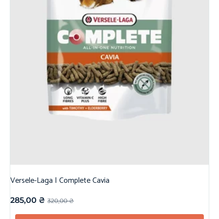
Versele-Laga | Complete Cavia
285,00
₴
320,00
₴