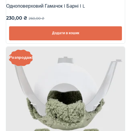
Одноповерховий Гамачок | Барні | L
230,00
₴
260,00
₴
Додати в кошик
Розпродаж!