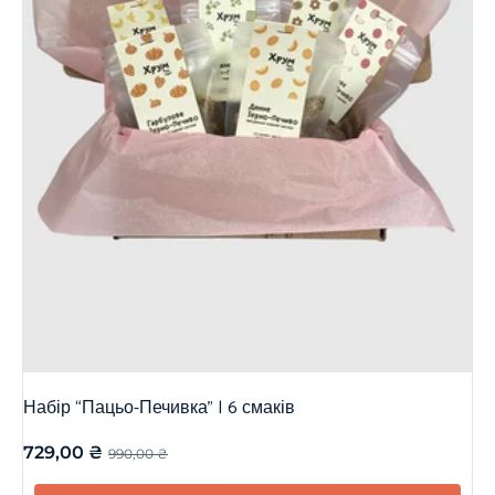
Набір “Пацьо-Печивка” | 6 смаків
729,00
₴
990,00
₴