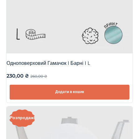
Одноповерховий Гамачок | Барні | L
230,00
₴
260,00
₴
Додати в кошик
Розпродаж!