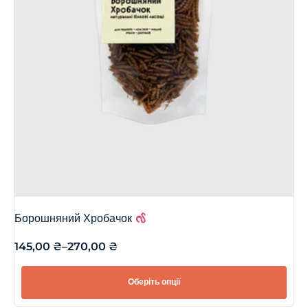
Борошняний Хробачок
145,00
₴
–
270,00
₴
Оберіть опції