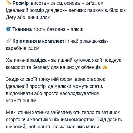
Розмір
: висота – 25 см, основа – 24*24 см
Ідеальний розмір для двох+ великих пацючків, білочок
Дегу або шиншилок
Тканина
:
100%
бавовна + плюш
Кріплення в комплекті
: 1 набір ланцюжків-
карабінів (14 см)
Хатинка-пірамідка – затишний куточок, який поєднує
комфорт та безпеку для ваших улюбленців
Завдяки своїй трикутній формі вона створює
ідеальний простір, де малюки можуть спати,
відпочивати або просто насолоджуватися
усамітненням.
М’які стінки хатинки забезпечують тепло та затишок,
огортаючи хвостиків ніжним комфортом. Вхід досить
широкий, щоб навіть кілька малюків могли