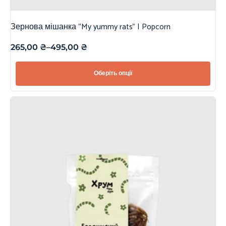
Зернова мішанка “My yummy rats” | Popcorn
265,00
₴
–
495,00
₴
Оберіть опції