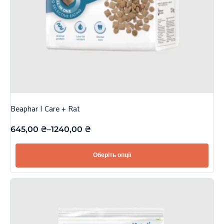
Beaphar | Care + Rat
645,00
₴
–
1240,00
₴
Оберіть опції