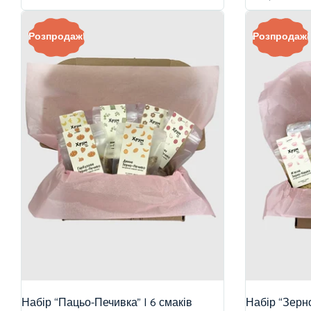
Розпродаж!
Розпродаж!
Набір “Пацьо-Печивка” | 6 смаків
Набір “Зерно