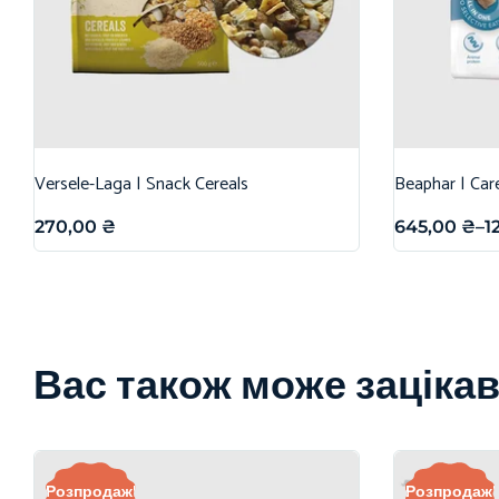
Versele-Laga | Snack Cereals
Beaphar | Car
270,00
₴
645,00
₴
–
1
Вас також може заціка
Розпродаж!
Розпродаж!