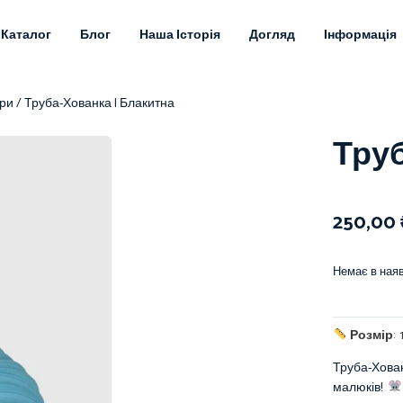
Каталог
Блог
Наша Історія
Догляд
Інформація
ари
/ Труба-Хованка | Блакитна
Труб
250,00
Немає в наяв
Розмір
:
Труба-Хован
малюків!