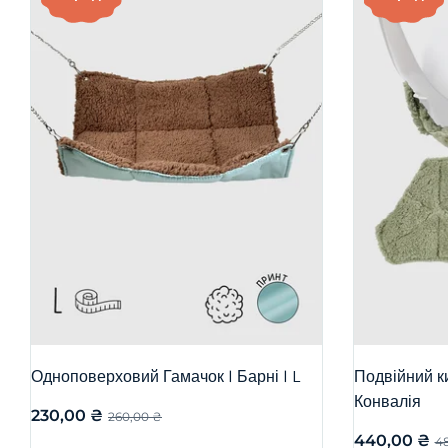
Одноповерховий Гамачок | Барні | L
Подвійний ки
Конвалія
230,00
₴
260,00
₴
440,00
₴
4