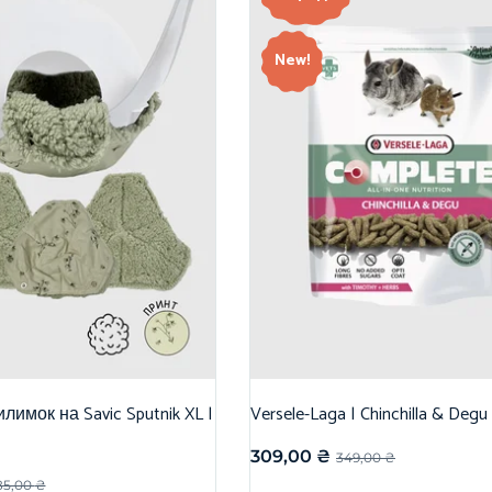
New!
лимок на Savic Sputnik XL |
Versele-Laga | Chinchilla & Degu
309,00
₴
349,00
₴
85,00
₴