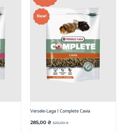
New!
Versele-Laga | Complete Cavia
285,00
₴
320,00
₴