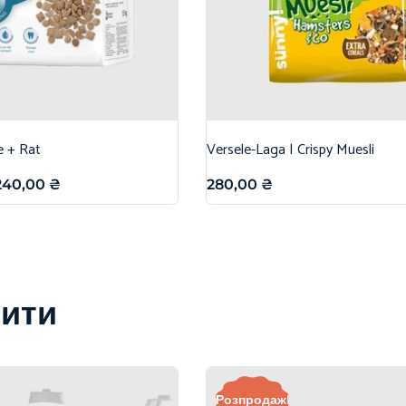
e + Rat
Versele-Laga | Crispy Muesli
240,00
₴
280,00
₴
вити
Розпродаж!