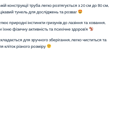
кій конструкції труба легко розтягується з 20 см до 80 см,
ікавий тунель для досліджень та розваг
лює природні інстинкти гризунів до лазіння та ховання,
 їхню фізичну активність та психічне здоров’я
кладається для зручного зберігання, легко чиститься та
ля кліток різного розміру