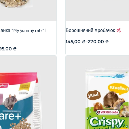
нка “My yummy rats” |
Борошняний Хробачок
145,00
₴
–
270,00
₴
95,00
₴