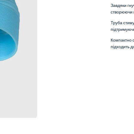
Завдяки гнуч
створюючи ц
Труба стиму
підтримуючи
Компактно с
підходить д