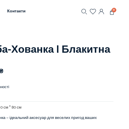
0
Контакти
а-Хованка | Блакитна
₴
ності
 10 см * 80 см
ка — ідеальний аксесуар для веселих пригод ваших