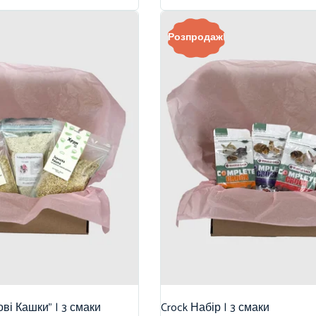
Розпродаж!
ві Кашки” | 3 смаки
Crock Набір | 3 смаки