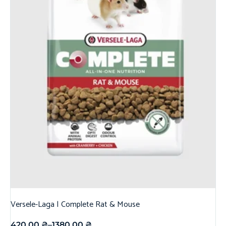
Versele-Laga | Complete Rat & Mouse
420,00
₴
–
1380,00
₴