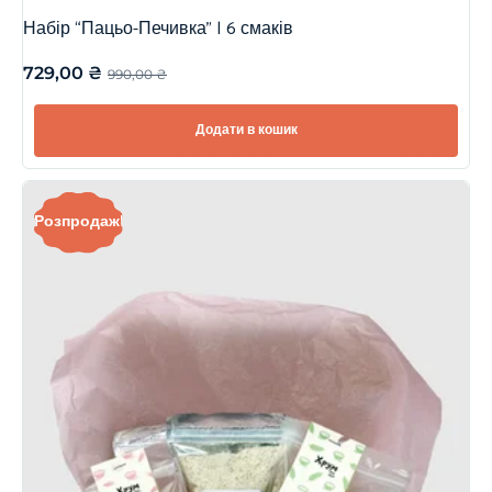
Набір “Пацьо-Печивка” | 6 смаків
729,00
₴
990,00
₴
Додати в кошик
Розпродаж!