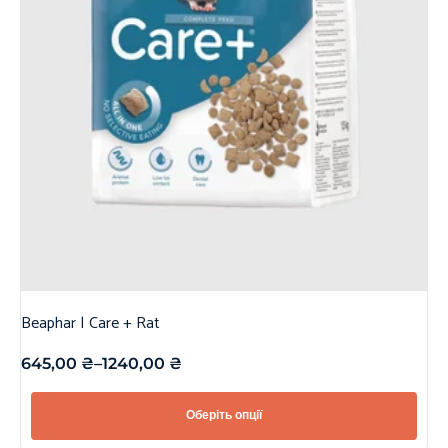
Beaphar | Care + Rat
645,00
₴
–
1240,00
₴
Оберіть опції