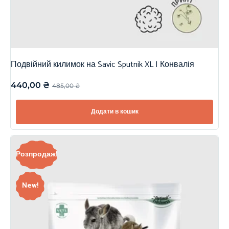
Подвійний килимок на Savic Sputnik XL | Конвалія
440,00
₴
485,00
₴
Додати в кошик
Розпродаж!
New!