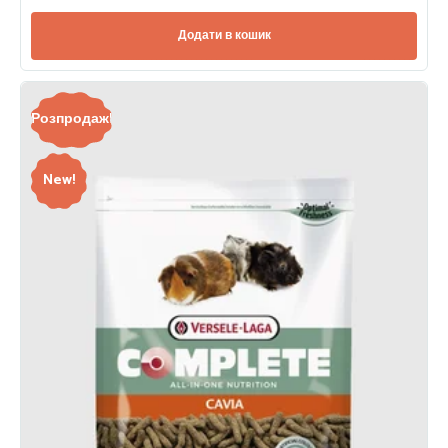
Додати в кошик
Розпродаж!
New!