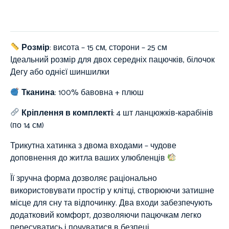
Розмір
: висота – 15 см, сторони – 25 см
Ідеальний розмір для двох середніх пацючків, білочок
Дегу або однієї шиншилки
Тканина
:
100%
бавовна + плюш
Кріплення в комплекті
: 4 шт ланцюжків-карабінів
(по 14 см)
Трикутна хатинка з двома входами – чудове
доповнення до житла ваших улюбленців
Її зручна форма дозволяє раціонально
використовувати простір у клітці, створюючи затишне
місце для сну та відпочинку. Два входи забезпечують
додатковий комфорт, дозволяючи пацючкам легко
пересуватись і почуватися в безпеці.