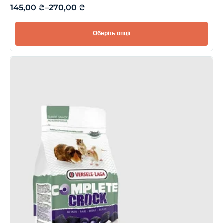
145,00
₴
–
270,00
₴
Оберіть опції