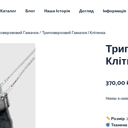
Каталог
Блог
Наша Історія
Догляд
Інформація
оверхвовий Гамачок
/ Триповерховий Гамачок | Клітинка
Три
Кліт
370,00
Немає в наяв
Розмір
:
Тканина
: