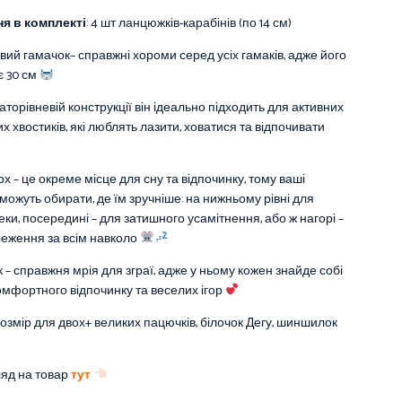
я в комплекті
: 4 шт ланцюжків-карабінів (по 14 см)
ий гамачок– справжні хороми серед усіх гамаків, адже його
є 30 см
аторівневій конструкції він ідеально підходить для активних
х хвостиків, які люблять лазити, ховатися та відпочивати
х – це окреме місце для сну та відпочинку, тому ваші
можуть обирати, де їм зручніше: на нижньому рівні для
еки, посередині – для затишного усамітнення, або ж нагорі –
еження за всім навколо
 – справжня мрія для зграї, адже у ньому кожен знайде собі
омфортного відпочинку та веселих ігор
озмір для двох+ великих пацючків, білочок Дегу, шиншилок
ляд на товар
тут