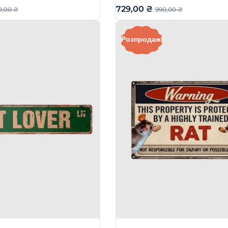
729,00
₴
0,00
₴
990,00
₴
Розпродаж!