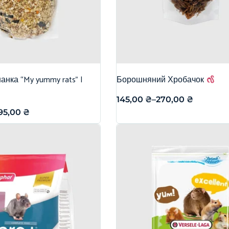
нка “My yummy rats” |
Борошняний Хробачок
145,00
₴
–
270,00
₴
95,00
₴