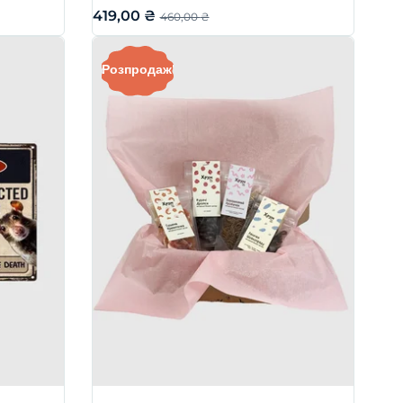
419,00
₴
460,00
₴
Розпродаж!