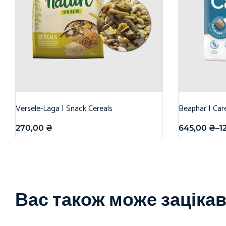
Versele-Laga | Snack Cereals
Beaphar | Car
270,00
₴
645,00
₴
–
1
Вас також може заціка