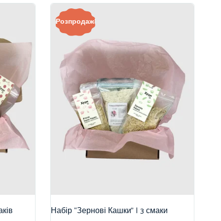
Розпродаж!
аків
Набір “Зернові Кашки” | 3 смаки