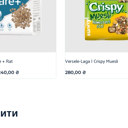
e + Rat
Versele-Laga | Crispy Muesli
240,00
₴
280,00
₴
вити