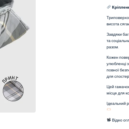
Кріпленн
Триповерхов
висота сяга
Завдяки баг
та соціальни
разом.
Кожен повер
улюбленці з
повної безп
для спостер
Цей гамачок
місце для к
Ідеальний р
Відео ог