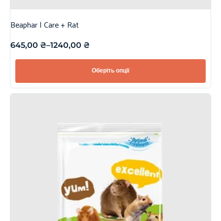
Beaphar | Care + Rat
645,00
₴
–
1240,00
₴
Оберіть опції