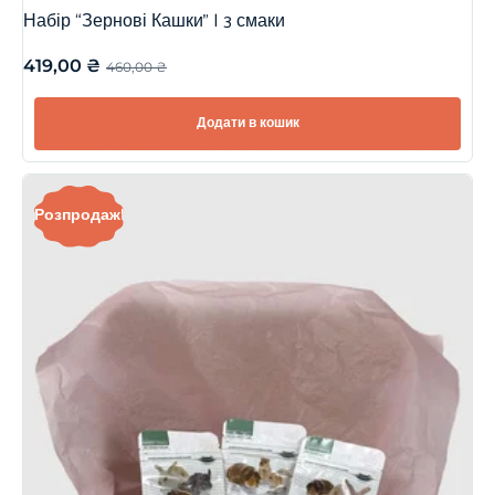
Набір “Зернові Кашки” | 3 смаки
419,00
₴
460,00
₴
Додати в кошик
Розпродаж!