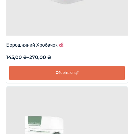
Борошняний Хробачок
145,00
₴
–
270,00
₴
Оберіть опції