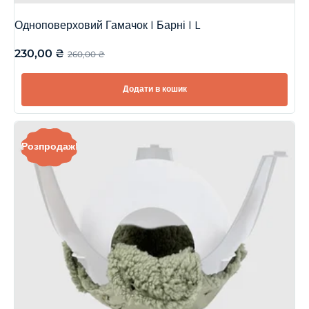
Одноповерховий Гамачок | Барні | L
230,00
₴
260,00
₴
Додати в кошик
Розпродаж!