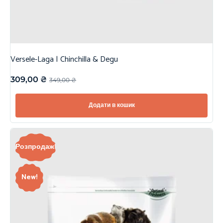
Versele-Laga | Chinchilla & Degu
309,00
₴
349,00
₴
Додати в кошик
Розпродаж!
New!