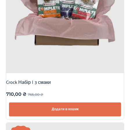
Crock Набір | 3 смаки
710,00
₴
765,00
₴
Додати в кошик