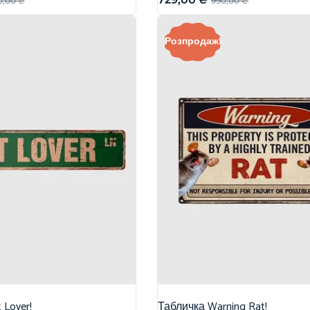
0,00
₴
990,00
₴
Розпродаж!
 Lover!
Табличка Warning Rat!