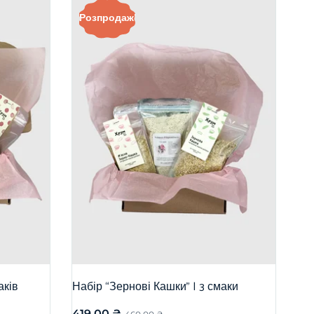
Розпродаж!
аків
Набір “Зернові Кашки” | 3 смаки
419,00
₴