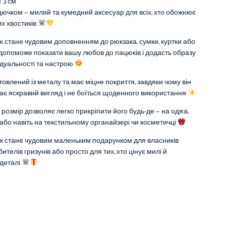
3*3 см
цючком — милий та кумедний аксесуар для всіх, хто обожнює
х хвостиків
к стане чудовим доповненням до рюкзака, сумки, куртки або
 допоможе показати вашу любов до пацюків і додасть образу
ідуальності та настрою
товлений із металу та має міцне покриття, завдяки чому він
гає яскравий вигляд і не боїться щоденного використання
розмір дозволяє легко прикріпити його будь-де — на одязі,
або навіть на текстильному органайзері чи косметичці
к стане чудовим маленьким подарунком для власників
ителів гризунів або просто для тих, хто цінує милі й
 деталі