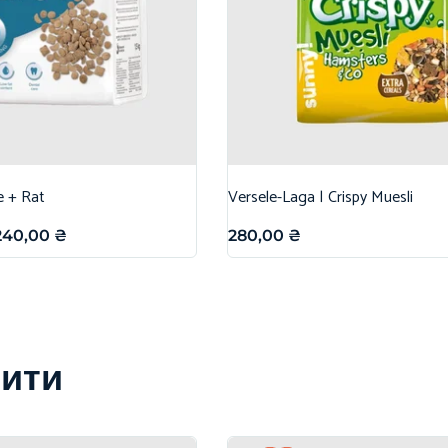
e + Rat
Versele-Laga | Crispy Muesli
240,00
₴
280,00
₴
вити