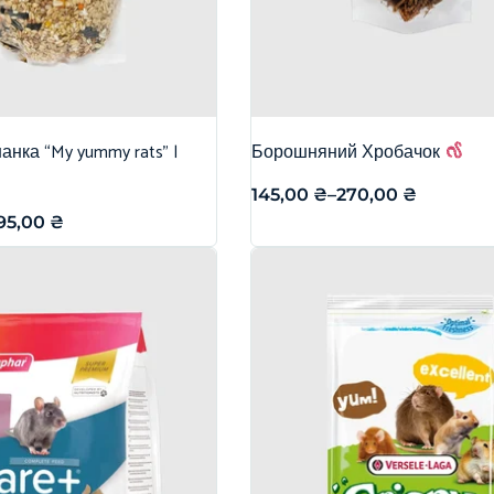
нка “My yummy rats” |
Борошняний Хробачок
145,00
₴
–
270,00
₴
95,00
₴