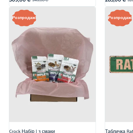
349,00
₴
32
Розпродаж!
Розпродаж!
Crock Набір | 3 смаки
Табличка Rat