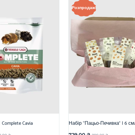
Розпродаж!
| Complete Cavia
Набір “Пацьо-Печивка” | 6 см
729,00
₴