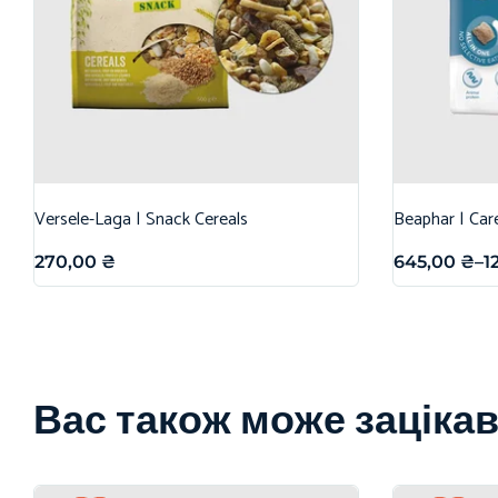
Versele-Laga | Snack Cereals
Beaphar | Car
270,00
₴
645,00
₴
–
1
Вас також може заціка