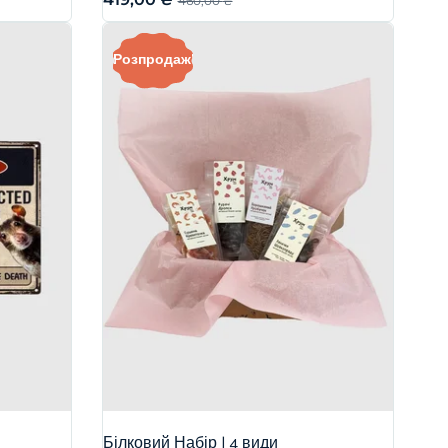
460,00
₴
Розпродаж!
Білковий Набір | 4 види