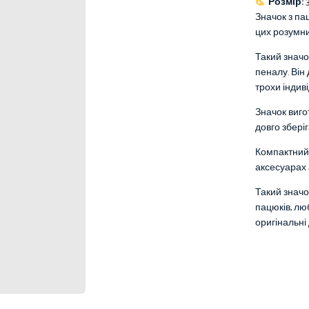
Розмір:
Значок з па
цих розумни
Такий значо
пеналу. Він
трохи індив
Значок виго
довго збері
Компактний 
аксесуарах 
Такий значо
пацюків, люб
оригінальні