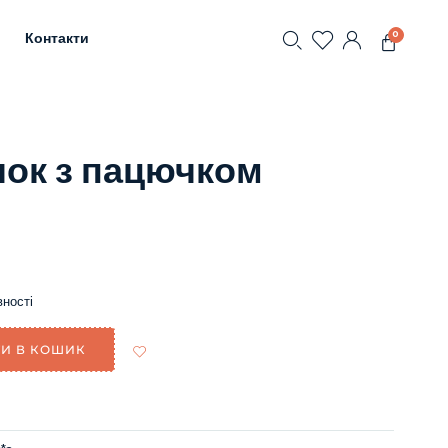
0
Контакти
чок з пацючком
вності
И В КОШИК