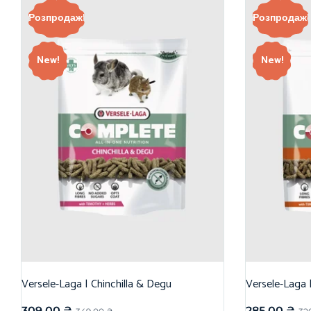
Розпродаж!
Розпродаж!
New!
New!
Versele-Laga | Chinchilla & Degu
Versele-Laga 
309,00
₴
285,00
₴